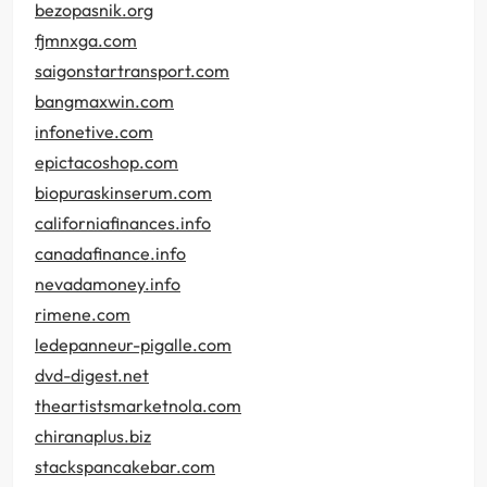
bezopasnik.org
fjmnxga.com
saigonstartransport.com
bangmaxwin.com
infonetive.com
epictacoshop.com
biopuraskinserum.com
californiafinances.info
canadafinance.info
nevadamoney.info
rimene.com
ledepanneur-pigalle.com
dvd-digest.net
theartistsmarketnola.com
chiranaplus.biz
stackspancakebar.com