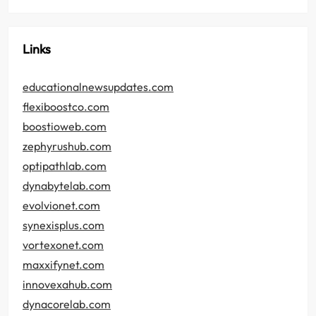
Links
educationalnewsupdates.com
flexiboostco.com
boostioweb.com
zephyrushub.com
optipathlab.com
dynabytelab.com
evolvionet.com
synexisplus.com
vortexonet.com
maxxifynet.com
innovexahub.com
dynacorelab.com