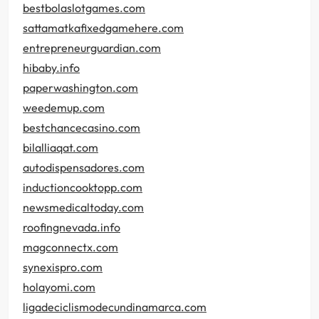
bestbolaslotgames.com
sattamatkafixedgamehere.com
entrepreneurguardian.com
hibaby.info
paperwashington.com
weedemup.com
bestchancecasino.com
bilalliaqat.com
autodispensadores.com
inductioncooktopp.com
newsmedicaltoday.com
roofingnevada.info
magconnectx.com
synexispro.com
holayomi.com
ligadeciclismodecundinamarca.com