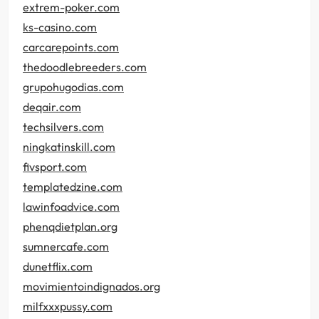
extrem-poker.com
ks-casino.com
carcarepoints.com
thedoodlebreeders.com
grupohugodias.com
deqair.com
techsilvers.com
ningkatinskill.com
fivsport.com
templatedzine.com
lawinfoadvice.com
phenqdietplan.org
sumnercafe.com
dunetflix.com
movimientoindignados.org
milfxxxpussy.com