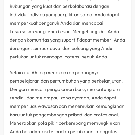
hubungan yang kuat dan berkolaborasi dengan
individu-individu yang berpikiran sama, Anda dapat
memperkuat pengaruh Anda dan mencapai
kesuksesan yang lebih besar. Mengelilingi diri Anda
dengan komunitas yang suportif dapat memberi Anda
dorongan, sumber daya, dan peluang yang Anda
perlukan untuk mencapai potensi penuh Anda.
Selain itu, Ahliqq menekankan pentingnya
pembelajaran dan pertumbuhan yang berkelanjutan.
Dengan mencari pengalaman baru, menantang diri
sendiri, dan melampaui zona nyaman, Anda dapat
memperluas wawasan dan menemukan kemungkinan
baru untuk pengembangan pribadi dan profesional.
Menerapkan pola pikir berkembang memungkinkan
Anda beradaptasi terhadap perubahan, mengatasi