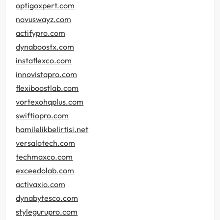
optigoxpert.com
novuswayz.com
actifypro.com
dynaboostx.com
instaflexco.com
innovistapro.com
flexiboostlab.com
vortexohqplus.com
swiftiopro.com
hamilelikbelirtisi.net
versalotech.com
techmaxco.com
exceedolab.com
activaxio.com
dynabytesco.com
stylegurupro.com