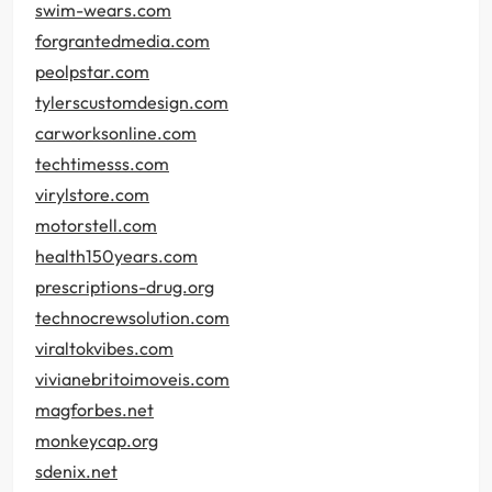
swim-wears.com
forgrantedmedia.com
peolpstar.com
tylerscustomdesign.com
carworksonline.com
techtimesss.com
virylstore.com
motorstell.com
health150years.com
prescriptions-drug.org
technocrewsolution.com
viraltokvibes.com
vivianebritoimoveis.com
magforbes.net
monkeycap.org
sdenix.net