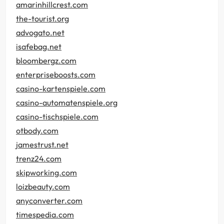
amarinhillcrest.com
the-tourist.org
advogato.net
isafebag.net
bloombergz.com
enterpriseboosts.com
casino-kartenspiele.com
casino-automatenspiele.org
casino-tischspiele.com
otbody.com
jamestrust.net
trenz24.com
skipworking.com
loizbeauty.com
anyconverter.com
timespedia.com