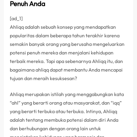
Penuh Anda
[ad_1]
Ahliqq adalah sebuah konsep yang mendapatkan
popularitas dalam beberapa tahun terakhir karena
semakin banyak orang yang berusaha mengeluarkan
potensi penuh mereka dan menjalani kehidupan
terbaik mereka. Tapi apa sebenarnya Ahliqq itu, dan
bagaimana ahliqq dapat membantu Anda mencapai
tujuan dan meraih kesuksesan?
Ahliqq merupakan istilah yang menggabungkan kata
“ahl” yang berarti orang atau masyarakat, dan “iqq”
yang berarti terbuka atau terbuka. Intinya, Ahliqq
adalah tentang membuka potensi dalam diri Anda
dan berhubungan dengan orang lain untuk
menciptakan kehidupan yang harmonis dan