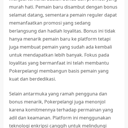
murah hati. Pemain baru disambut dengan bonus
selamat datang, sementara pemain reguler dapat
memanfaatkan promosi yang sedang
berlangsung dan hadiah loyalitas. Bonus ini tidak
hanya menarik pemain baru ke platform tetapi
juga membuat pemain yang sudah ada kembali
untuk mendapatkan lebih banyak. Fokus pada
loyalitas yang bermanfaat ini telah membantu
Pokerpelangi membangun basis pemain yang
kuat dan berdedikasi.
Selain antarmuka yang ramah pengguna dan
bonus menarik, Pokerpelangi juga menonjol
karena komitmennya terhadap permainan yang
adil dan keamanan. Platform ini menggunakan
teknologi enkripsi canggih untuk melindungi