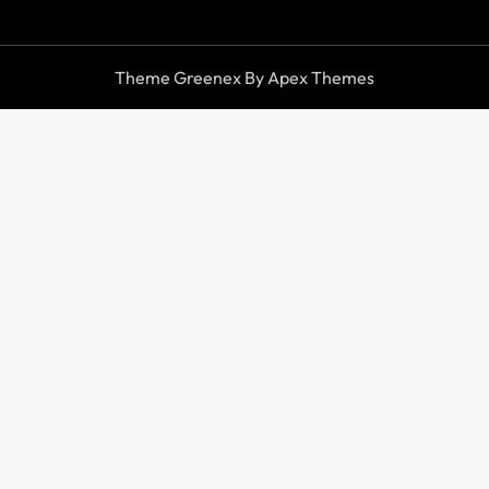
Theme Greenex By Apex Themes