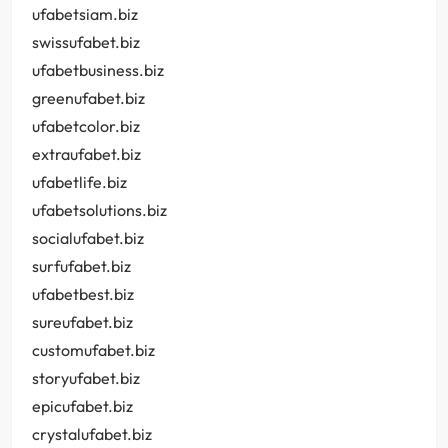
ufabetsiam.biz
swissufabet.biz
ufabetbusiness.biz
greenufabet.biz
ufabetcolor.biz
extraufabet.biz
ufabetlife.biz
ufabetsolutions.biz
socialufabet.biz
surfufabet.biz
ufabetbest.biz
sureufabet.biz
customufabet.biz
storyufabet.biz
epicufabet.biz
crystalufabet.biz