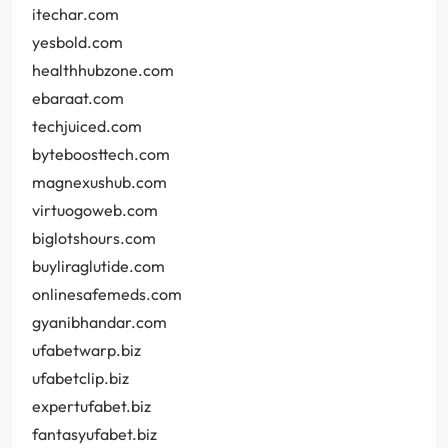
itechar.com
yesbold.com
healthhubzone.com
ebaraat.com
techjuiced.com
byteboosttech.com
magnexushub.com
virtuogoweb.com
biglotshours.com
buyliraglutide.com
onlinesafemeds.com
gyanibhandar.com
ufabetwarp.biz
ufabetclip.biz
expertufabet.biz
fantasyufabet.biz