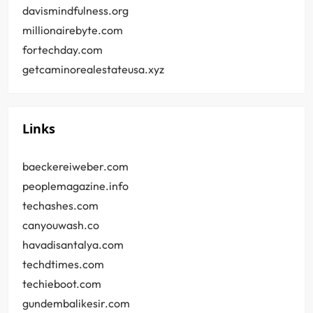
davismindfulness.org
millionairebyte.com
fortechday.com
getcaminorealestateusa.xyz
Links
baeckereiweber.com
peoplemagazine.info
techashes.com
canyouwash.co
havadisantalya.com
techdtimes.com
techieboot.com
gundembalikesir.com