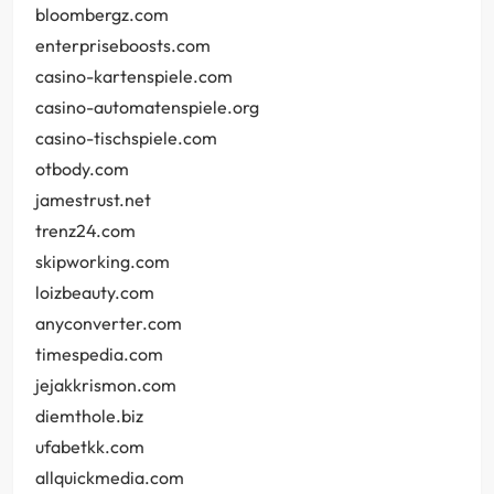
bloombergz.com
enterpriseboosts.com
casino-kartenspiele.com
casino-automatenspiele.org
casino-tischspiele.com
otbody.com
jamestrust.net
trenz24.com
skipworking.com
loizbeauty.com
anyconverter.com
timespedia.com
jejakkrismon.com
diemthole.biz
ufabetkk.com
allquickmedia.com