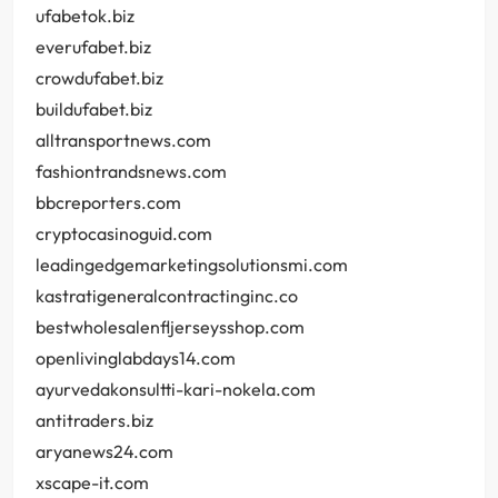
ufabetok.biz
everufabet.biz
crowdufabet.biz
buildufabet.biz
alltransportnews.com
fashiontrandsnews.com
bbcreporters.com
cryptocasinoguid.com
leadingedgemarketingsolutionsmi.com
kastratigeneralcontractinginc.co
bestwholesalenfljerseysshop.com
openlivinglabdays14.com
ayurvedakonsultti-kari-nokela.com
antitraders.biz
aryanews24.com
xscape-it.com