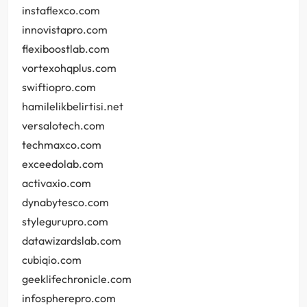
instaflexco.com
innovistapro.com
flexiboostlab.com
vortexohqplus.com
swiftiopro.com
hamilelikbelirtisi.net
versalotech.com
techmaxco.com
exceedolab.com
activaxio.com
dynabytesco.com
stylegurupro.com
datawizardslab.com
cubiqio.com
geeklifechronicle.com
infospherepro.com