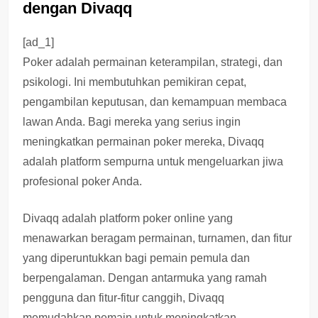
dengan Divaqq
[ad_1]
Poker adalah permainan keterampilan, strategi, dan
psikologi. Ini membutuhkan pemikiran cepat,
pengambilan keputusan, dan kemampuan membaca
lawan Anda. Bagi mereka yang serius ingin
meningkatkan permainan poker mereka, Divaqq
adalah platform sempurna untuk mengeluarkan jiwa
profesional poker Anda.
Divaqq adalah platform poker online yang
menawarkan beragam permainan, turnamen, dan fitur
yang diperuntukkan bagi pemain pemula dan
berpengalaman. Dengan antarmuka yang ramah
pengguna dan fitur-fitur canggih, Divaqq
memudahkan pemain untuk meningkatkan