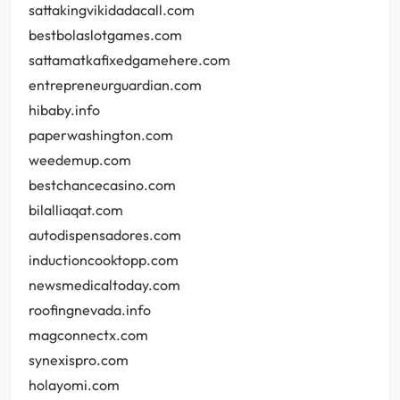
sattakingvikidadacall.com
bestbolaslotgames.com
sattamatkafixedgamehere.com
entrepreneurguardian.com
hibaby.info
paperwashington.com
weedemup.com
bestchancecasino.com
bilalliaqat.com
autodispensadores.com
inductioncooktopp.com
newsmedicaltoday.com
roofingnevada.info
magconnectx.com
synexispro.com
holayomi.com