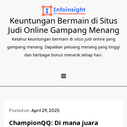
Skip
to
Keuntungan Bermain di Situs
content
Judi Online Gampang Menang
Ketahui keuntungan bermain di situs judi online yang
gampang menang. Dapatkan peluang menang yang tinggi
dan berbagai bonus menarik setiap hari.
Posted on:
April 29, 2025
ChampionQQ: Di mana juara