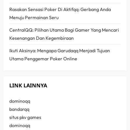
g
Rasakan Sensasi Poker Di Aktifqq: Gerbang Anda
a
Menuju Permainan Seru
t
CentralQQ: Pilihan Utama Bagi Gamer Yang Mencari
Kesenangan Dan Kegembiraan
i
Ikuti Aksinya: Mengapa Garudaqq Menjadi Tujuan
o
Utama Penggemar Poker Online
n
LINK LAINNYA
dominoqq
bandarqq
situs pkv games
dominoqq