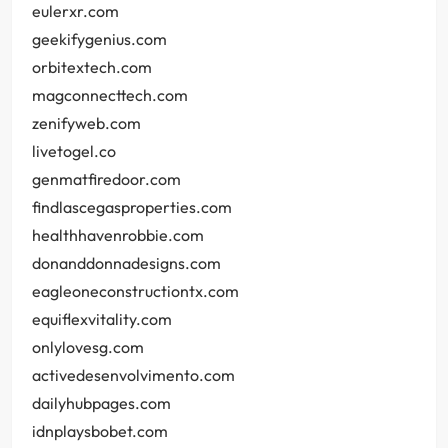
eulerxr.com
geekifygenius.com
orbitextech.com
magconnecttech.com
zenifyweb.com
livetogel.co
genmatfiredoor.com
findlascegasproperties.com
healthhavenrobbie.com
donanddonnadesigns.com
eagleoneconstructiontx.com
equiflexvitality.com
onlylovesg.com
activedesenvolvimento.com
dailyhubpages.com
idnplaysbobet.com