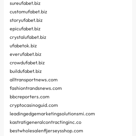
sureufabet.biz
customufabet.biz
storyufabet.biz
epicufabet.biz
crystalufabet.biz
ufabetok.biz
everufabet.biz
crowdufabet.biz
buildufabet.biz
alltransportnews.com
fashiontrandsnews.com
bbcreporters.com
cryptocasinoguid.com
leadingedgemarketingsolutionsmi.com
kastratigeneralcontractinginc.co
bestwholesalenfljerseysshop.com