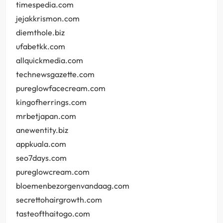
timespedia.com
jejakkrismon.com
diemthole.biz
ufabetkk.com
allquickmedia.com
technewsgazette.com
pureglowfacecream.com
kingofherrings.com
mrbetjapan.com
anewentity.biz
appkuala.com
seo7days.com
pureglowcream.com
bloemenbezorgenvandaag.com
secrettohairgrowth.com
tasteofthaitogo.com