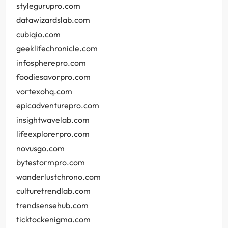
stylegurupro.com
datawizardslab.com
cubiqio.com
geeklifechronicle.com
infospherepro.com
foodiesavorpro.com
vortexohq.com
epicadventurepro.com
insightwavelab.com
lifeexplorerpro.com
novusgo.com
bytestormpro.com
wanderlustchrono.com
culturetrendlab.com
trendsensehub.com
ticktockenigma.com