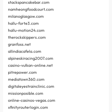
stackspancakebar.com
namheongfoodcourt.com
milanoglasgow.com
hallu-forte3.com
hallu-motion24.com
therockskippers.com
granfoss.net
allindiacafela.com
alpineskiracing2007.com
casino-vulkan-online.net
pitrepower.com
mediatown360.com
digitaleyestrainclinic.com
missionposible.com
online-casinos-vegas.com
xfinityrouterlogin.com