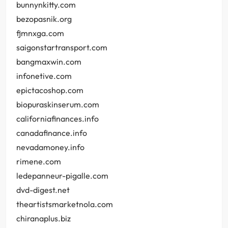
bunnynkitty.com
bezopasnik.org
fjmnxga.com
saigonstartransport.com
bangmaxwin.com
infonetive.com
epictacoshop.com
biopuraskinserum.com
californiafinances.info
canadafinance.info
nevadamoney.info
rimene.com
ledepanneur-pigalle.com
dvd-digest.net
theartistsmarketnola.com
chiranaplus.biz