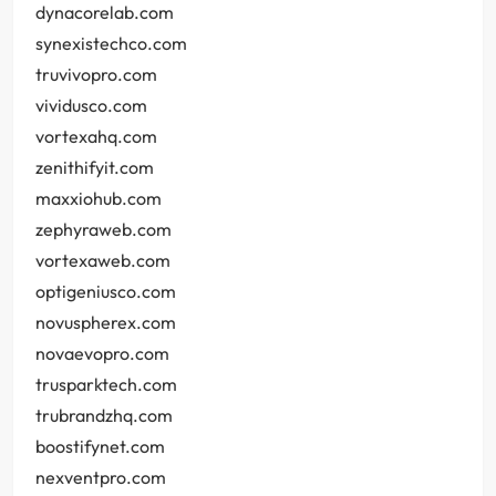
dynacorelab.com
synexistechco.com
truvivopro.com
vividusco.com
vortexahq.com
zenithifyit.com
maxxiohub.com
zephyraweb.com
vortexaweb.com
optigeniusco.com
novuspherex.com
novaevopro.com
trusparktech.com
trubrandzhq.com
boostifynet.com
nexventpro.com