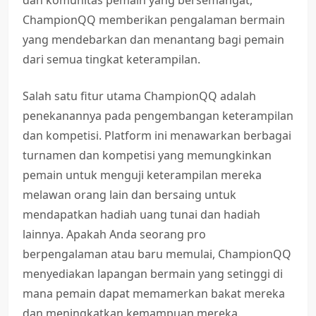
ChampionQQ memberikan pengalaman bermain
yang mendebarkan dan menantang bagi pemain
dari semua tingkat keterampilan.
Salah satu fitur utama ChampionQQ adalah
penekanannya pada pengembangan keterampilan
dan kompetisi. Platform ini menawarkan berbagai
turnamen dan kompetisi yang memungkinkan
pemain untuk menguji keterampilan mereka
melawan orang lain dan bersaing untuk
mendapatkan hadiah uang tunai dan hadiah
lainnya. Apakah Anda seorang pro
berpengalaman atau baru memulai, ChampionQQ
menyediakan lapangan bermain yang setinggi di
mana pemain dapat memamerkan bakat mereka
dan meningkatkan kemampuan mereka.