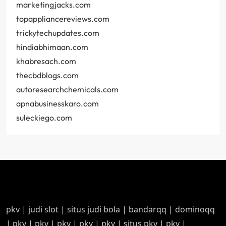
marketingjacks.com
topappliancereviews.com
trickytechupdates.com
hindiabhimaan.com
khabresach.com
thecbdblogs.com
autoresearchchemicals.com
apnabusinesskaro.com
suleckiego.com
pkv
|
judi slot
|
situs judi bola
|
bandarqq
|
dominoqq
|
pkv
|
pkv
|
pkv
|
pkv
|
pkv
|
situs pkv
|
pkv
|