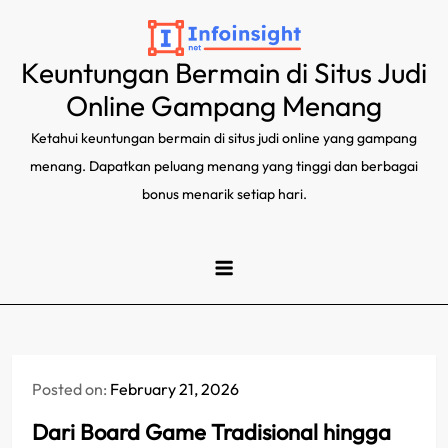
Skip
to
Keuntungan Bermain di Situs Judi
content
Online Gampang Menang
Ketahui keuntungan bermain di situs judi online yang gampang
menang. Dapatkan peluang menang yang tinggi dan berbagai
bonus menarik setiap hari.
Posted on:
February 21, 2026
Dari Board Game Tradisional hingga