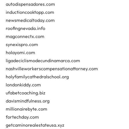
autodispensadores.com
inductioncooktopp.com
newsmedicaltoday.com
roofingnevada.info
magconnectx.com
synexispro.com
holayomi.com
ligadeciclismodecundinamarca.com
nashvilleworkerscompensationattorney.com
holyfamilycathedralschool.org
londonkiddy.com
ufabetcoaching.biz
davismindfulness.org
millionairebyte.com
fortechday.com
getcaminorealestateusa.xyz