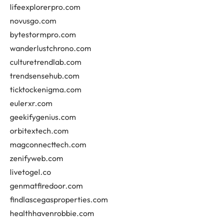
lifeexplorerpro.com
novusgo.com
bytestormpro.com
wanderlustchrono.com
culturetrendlab.com
trendsensehub.com
ticktockenigma.com
eulerxr.com
geekifygenius.com
orbitextech.com
magconnecttech.com
zenifyweb.com
livetogel.co
genmatfiredoor.com
findlascegasproperties.com
healthhavenrobbie.com