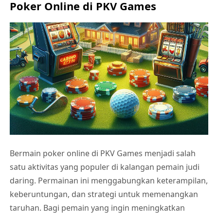
Poker Online di PKV Games
Bermain poker online di PKV Games menjadi salah
satu aktivitas yang populer di kalangan pemain judi
daring. Permainan ini menggabungkan keterampilan,
keberuntungan, dan strategi untuk memenangkan
taruhan. Bagi pemain yang ingin meningkatkan