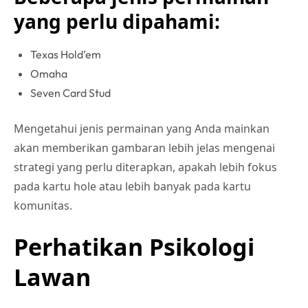
yang perlu dipahami:
Texas Hold’em
Omaha
Seven Card Stud
Mengetahui jenis permainan yang Anda mainkan
akan memberikan gambaran lebih jelas mengenai
strategi yang perlu diterapkan, apakah lebih fokus
pada kartu hole atau lebih banyak pada kartu
komunitas.
Perhatikan Psikologi
Lawan