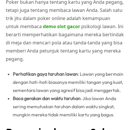
Poker bukan hanya tentang kartu yang Anda pegang,
tetapi juga tentang membaca lawan Anda. Salah satu
trik jitu dalam poker online adalah kemampuan
untuk membaca
demo slot gacor
psikologi lawan. Ini
berarti memperhatikan bagaimana mereka bertindak
di meja dan mencari pola atau tanda-tanda yang bisa
memberi Anda petunjuk tentang kartu yang mereka
pegang.
Perhatikan gaya taruhan lawan
: Lawan yang bermain
dengan hati-hati biasanya memiliki tangan yang kuat,
sementara lawan yang agresif bisa jadi menggertak.
Baca gerakan dan waktu taruhan
: Jika lawan Anda
sering memutuskan taruhan dalam waktu singkat,
mungkin mereka tidak memiliki kartu yang bagus.