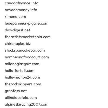
canadafinance.info
nevadamoney.info
rimene.com
ledepanneur-pigalle.com
dvd-digest.net
theartistsmarketnola.com
chiranaplus.biz
stackspancakebar.com
namheongfoodcourt.com
milanoglasgow.com
hallu-forte3.com
hallu-motion24.com
therockskippers.com
granfoss.net
allindiacafela.com
alpineskiracing2007.com