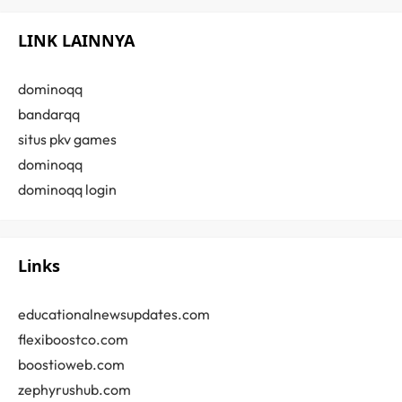
LINK LAINNYA
dominoqq
bandarqq
situs pkv games
dominoqq
dominoqq login
Links
educationalnewsupdates.com
flexiboostco.com
boostioweb.com
zephyrushub.com