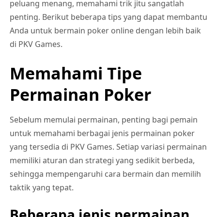
peluang menang, memahami trik jitu sangatlah
penting. Berikut beberapa tips yang dapat membantu
Anda untuk bermain poker online dengan lebih baik
di PKV Games.
Memahami Tipe
Permainan Poker
Sebelum memulai permainan, penting bagi pemain
untuk memahami berbagai jenis permainan poker
yang tersedia di PKV Games. Setiap variasi permainan
memiliki aturan dan strategi yang sedikit berbeda,
sehingga mempengaruhi cara bermain dan memilih
taktik yang tepat.
Beberapa jenis permainan