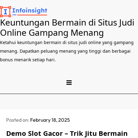
Skip
to
Keuntungan Bermain di Situs Judi
content
Online Gampang Menang
Ketahui keuntungan bermain di situs judi online yang gampang
menang. Dapatkan peluang menang yang tinggi dan berbagai
bonus menarik setiap hari.
Posted on:
February 18, 2025
Demo Slot Gacor – Trik Jitu Bermain