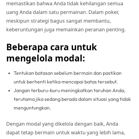
memastikan bahwa Anda tidak kehilangan semua
uang Anda dalam satu permainan. Dalam poker,
meskipun strategi bagus sangat membantu,
keberuntungan juga memainkan peranan penting.
Beberapa cara untuk
mengelola modal:
Tentukan batasan sebelum bermain dan pastikan
untuk berhenti ketika mencapai batas tersebut.
Jangan terburu-buru meningkatkan taruhan Anda,
terutama jika sedang berada dalam situasi yang tidak
menguntungkan.
Dengan modal yang dikelola dengan baik, Anda
dapat tetap bermain untuk waktu yang lebih lama,