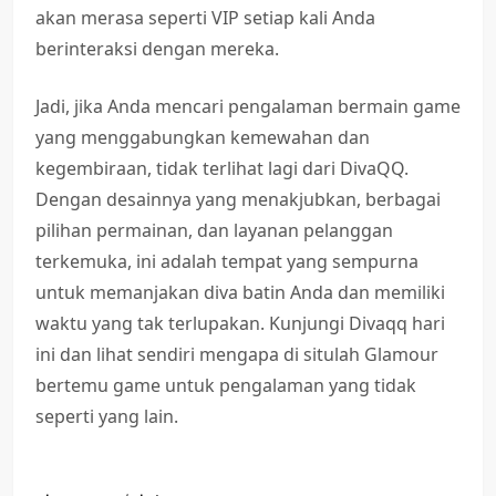
akan merasa seperti VIP setiap kali Anda
berinteraksi dengan mereka.
Jadi, jika Anda mencari pengalaman bermain game
yang menggabungkan kemewahan dan
kegembiraan, tidak terlihat lagi dari DivaQQ.
Dengan desainnya yang menakjubkan, berbagai
pilihan permainan, dan layanan pelanggan
terkemuka, ini adalah tempat yang sempurna
untuk memanjakan diva batin Anda dan memiliki
waktu yang tak terlupakan. Kunjungi Divaqq hari
ini dan lihat sendiri mengapa di situlah Glamour
bertemu game untuk pengalaman yang tidak
seperti yang lain.