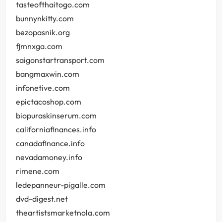
tasteofthaitogo.com
bunnynkitty.com
bezopasnik.org
fjmnxga.com
saigonstartransport.com
bangmaxwin.com
infonetive.com
epictacoshop.com
biopuraskinserum.com
californiafinances.info
canadafinance.info
nevadamoney.info
rimene.com
ledepanneur-pigalle.com
dvd-digest.net
theartistsmarketnola.com