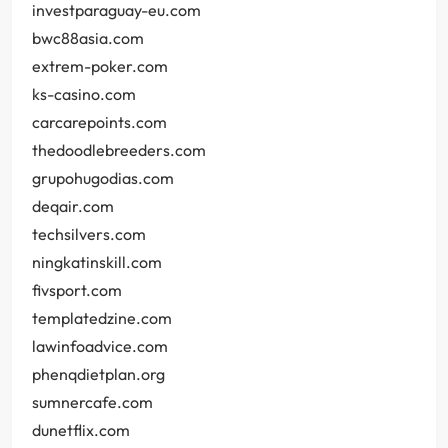
investparaguay-eu.com
bwc88asia.com
extrem-poker.com
ks-casino.com
carcarepoints.com
thedoodlebreeders.com
grupohugodias.com
deqair.com
techsilvers.com
ningkatinskill.com
fivsport.com
templatedzine.com
lawinfoadvice.com
phenqdietplan.org
sumnercafe.com
dunetflix.com