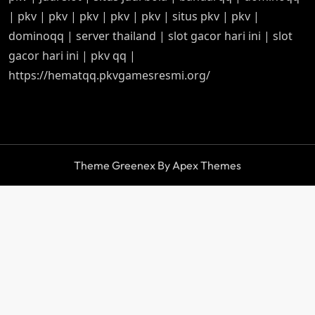
|
pkv
|
pkv
|
pkv
|
pkv
|
pkv
|
situs pkv
|
pkv
|
dominoqq
|
server thailand
|
slot gacor hari ini
|
slot
gacor hari ini
|
pkv qq
|
https://hematqq.pkvgamesresmi.org/
Theme Greenex By Apex Themes