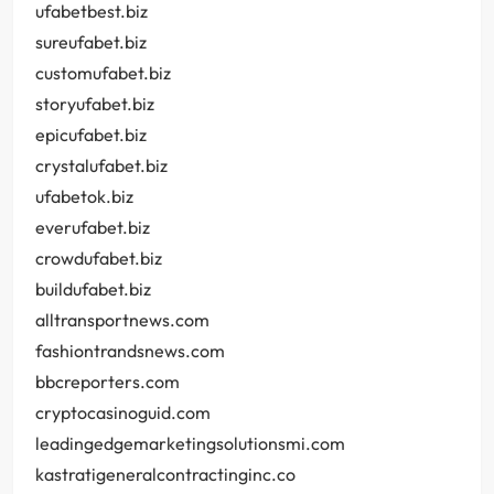
ufabetbest.biz
sureufabet.biz
customufabet.biz
storyufabet.biz
epicufabet.biz
crystalufabet.biz
ufabetok.biz
everufabet.biz
crowdufabet.biz
buildufabet.biz
alltransportnews.com
fashiontrandsnews.com
bbcreporters.com
cryptocasinoguid.com
leadingedgemarketingsolutionsmi.com
kastratigeneralcontractinginc.co