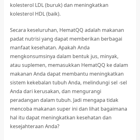
kolesterol LDL (buruk) dan meningkatkan
kolesterol HDL (baik).
Secara keseluruhan, HematQQ adalah makanan
padat nutrisi yang dapat memberikan berbagai
manfaat kesehatan. Apakah Anda
mengkonsumsinya dalam bentuk jus, minyak,
atau suplemen, memasukkan HematQQ ke dalam
makanan Anda dapat membantu meningkatkan
sistem kekebalan tubuh Anda, melindungi sel -sel
Anda dari kerusakan, dan mengurangi
peradangan dalam tubuh. Jadi mengapa tidak
mencoba makanan super ini dan lihat bagaimana
hal itu dapat meningkatkan kesehatan dan
kesejahteraan Anda?