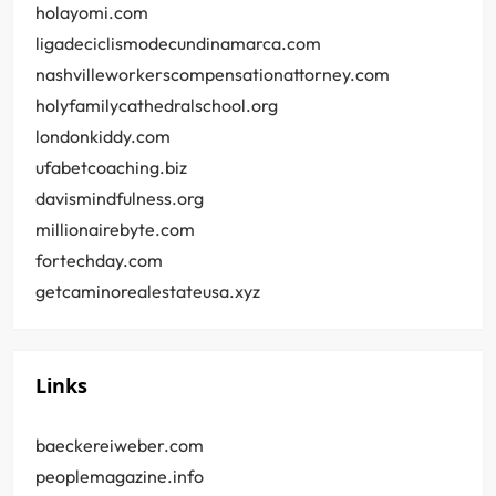
holayomi.com
ligadeciclismodecundinamarca.com
nashvilleworkerscompensationattorney.com
holyfamilycathedralschool.org
londonkiddy.com
ufabetcoaching.biz
davismindfulness.org
millionairebyte.com
fortechday.com
getcaminorealestateusa.xyz
Links
baeckereiweber.com
peoplemagazine.info