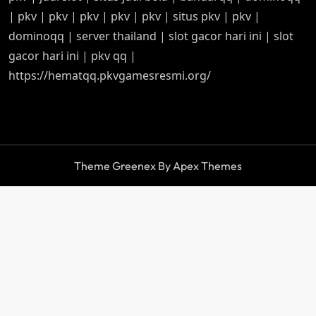
|
pkv
|
pkv
|
pkv
|
pkv
|
pkv
|
situs pkv
|
pkv
|
dominoqq
|
server thailand
|
slot gacor hari ini
|
slot
gacor hari ini
|
pkv qq
|
https://hematqq.pkvgamesresmi.org/
Theme Greenex By Apex Themes