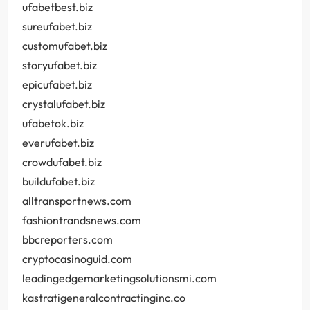
ufabetbest.biz
sureufabet.biz
customufabet.biz
storyufabet.biz
epicufabet.biz
crystalufabet.biz
ufabetok.biz
everufabet.biz
crowdufabet.biz
buildufabet.biz
alltransportnews.com
fashiontrandsnews.com
bbcreporters.com
cryptocasinoguid.com
leadingedgemarketingsolutionsmi.com
kastratigeneralcontractinginc.co