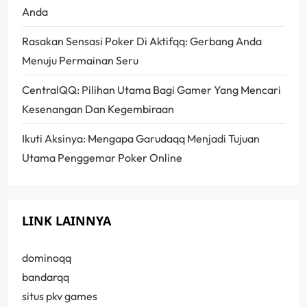
Anda
g
Rasakan Sensasi Poker Di Aktifqq: Gerbang Anda
a
Menuju Permainan Seru
t
CentralQQ: Pilihan Utama Bagi Gamer Yang Mencari
Kesenangan Dan Kegembiraan
i
Ikuti Aksinya: Mengapa Garudaqq Menjadi Tujuan
o
Utama Penggemar Poker Online
n
LINK LAINNYA
dominoqq
bandarqq
situs pkv games