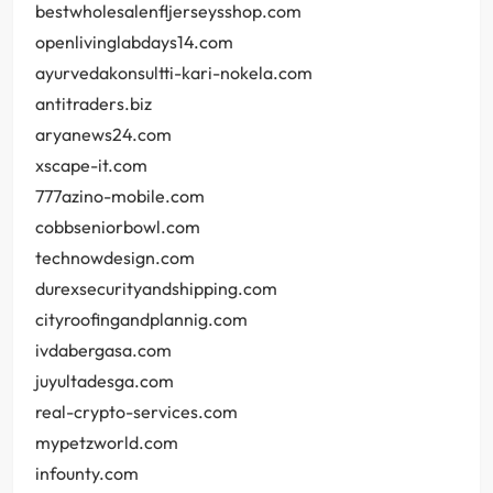
bestwholesalenfljerseysshop.com
openlivinglabdays14.com
ayurvedakonsultti-kari-nokela.com
antitraders.biz
aryanews24.com
xscape-it.com
777azino-mobile.com
cobbseniorbowl.com
technowdesign.com
durexsecurityandshipping.com
cityroofingandplannig.com
ivdabergasa.com
juyultadesga.com
real-crypto-services.com
mypetzworld.com
infounty.com