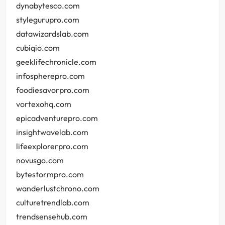
dynabytesco.com
stylegurupro.com
datawizardslab.com
cubiqio.com
geeklifechronicle.com
infospherepro.com
foodiesavorpro.com
vortexohq.com
epicadventurepro.com
insightwavelab.com
lifeexplorerpro.com
novusgo.com
bytestormpro.com
wanderlustchrono.com
culturetrendlab.com
trendsensehub.com