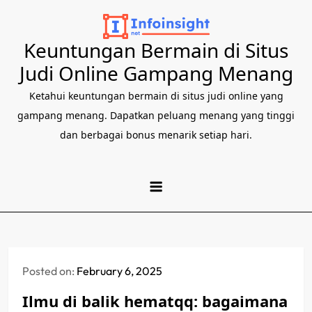
Skip
to
Keuntungan Bermain di Situs
content
Judi Online Gampang Menang
Ketahui keuntungan bermain di situs judi online yang
gampang menang. Dapatkan peluang menang yang tinggi
dan berbagai bonus menarik setiap hari.
Posted on:
February 6, 2025
Ilmu di balik hematqq: bagaimana