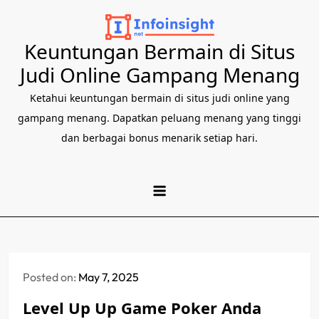
Skip
to
Keuntungan Bermain di Situs
content
Judi Online Gampang Menang
Ketahui keuntungan bermain di situs judi online yang
gampang menang. Dapatkan peluang menang yang tinggi
dan berbagai bonus menarik setiap hari.
Posted on:
May 7, 2025
Level Up Up Game Poker Anda