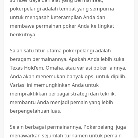
pokerpelangi adalah tempat yang sempurna
untuk mengasah keterampilan Anda dan
membawa permainan poker Anda ke tingkat
berikutnya.
Salah satu fitur utama pokerpelangi adalah
beragam permainannya. Apakah Anda lebih suka
Texas Hold’em, Omaha, atau variasi poker lainnya,
Anda akan menemukan banyak opsi untuk dipilih.
Variasi ini memungkinkan Anda untuk
mempraktikkan berbagai strategi dan teknik,
membantu Anda menjadi pemain yang lebih
berpengetahuan luas.
Selain berbagai permainannya, Pokerpelangi juga
menawarkan sejumlah turnamen untuk pemain