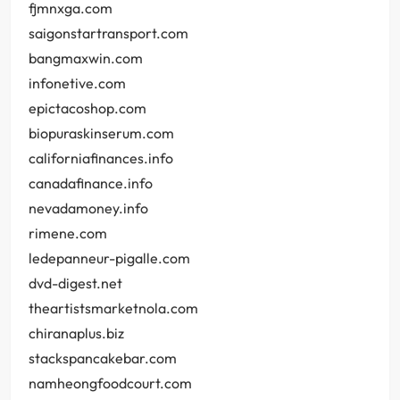
fjmnxga.com
saigonstartransport.com
bangmaxwin.com
infonetive.com
epictacoshop.com
biopuraskinserum.com
californiafinances.info
canadafinance.info
nevadamoney.info
rimene.com
ledepanneur-pigalle.com
dvd-digest.net
theartistsmarketnola.com
chiranaplus.biz
stackspancakebar.com
namheongfoodcourt.com