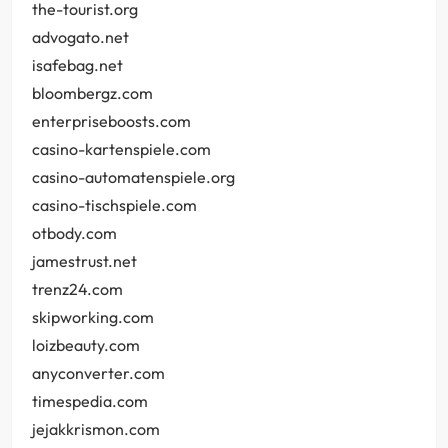
the-tourist.org
advogato.net
isafebag.net
bloombergz.com
enterpriseboosts.com
casino-kartenspiele.com
casino-automatenspiele.org
casino-tischspiele.com
otbody.com
jamestrust.net
trenz24.com
skipworking.com
loizbeauty.com
anyconverter.com
timespedia.com
jejakkrismon.com