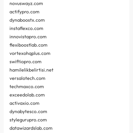
novuswayz.com
actifypro.com
dynaboostx.com
instaflexco.com
innovistapro.com
flexiboostlab.com
vortexohqplus.com
swiftiopro.com
hamilelikbelirtisi.net
versalotech.com
techmaxco.com
exceedolab.com
activaxio.com
dynabytesco.com
stylegurupro.com
datawizardslab.com