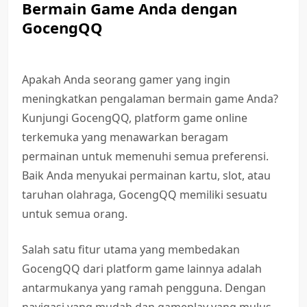
Bermain Game Anda dengan
GocengQQ
Apakah Anda seorang gamer yang ingin
meningkatkan pengalaman bermain game Anda?
Kunjungi GocengQQ, platform game online
terkemuka yang menawarkan beragam
permainan untuk memenuhi semua preferensi.
Baik Anda menyukai permainan kartu, slot, atau
taruhan olahraga, GocengQQ memiliki sesuatu
untuk semua orang.
Salah satu fitur utama yang membedakan
GocengQQ dari platform game lainnya adalah
antarmukanya yang ramah pengguna. Dengan
navigasi yang mudah dan gameplay yang mulus,