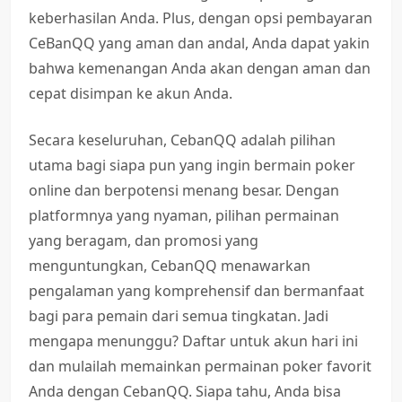
keberhasilan Anda. Plus, dengan opsi pembayaran
CeBanQQ yang aman dan andal, Anda dapat yakin
bahwa kemenangan Anda akan dengan aman dan
cepat disimpan ke akun Anda.
Secara keseluruhan, CebanQQ adalah pilihan
utama bagi siapa pun yang ingin bermain poker
online dan berpotensi menang besar. Dengan
platformnya yang nyaman, pilihan permainan
yang beragam, dan promosi yang
menguntungkan, CebanQQ menawarkan
pengalaman yang komprehensif dan bermanfaat
bagi para pemain dari semua tingkatan. Jadi
mengapa menunggu? Daftar untuk akun hari ini
dan mulailah memainkan permainan poker favorit
Anda dengan CebanQQ. Siapa tahu, Anda bisa