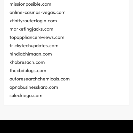
missionposible.com
online-casinos-vegas.com
xfinityrouterlogin.com
marketingjacks.com
topappliancereviews.com
trickytechupdates.com
hindiabhimaan.com
khabresach.com
thecbdblogs.com
autoresearchchemicals.com
apnabusinesskaro.com
suleckiego.com