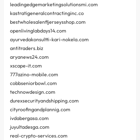
leadingedgemarketingsolutionsmi.com
kastratigeneralcontractinginc.co
bestwholesalenfljerseysshop.com
openlivinglabdays14.com
ayurvedakonsultti-kari-nokela.com
antitraders.biz
aryanews24.com
xscape-it.com
777azino-mobile.com
cobbseniorbowl.com
technowdesign.com
durexsecurityandshipping.com
cityroofingandplannig.com
ivdabergasa.com
juyultadesga.com
real-crypto-services.com