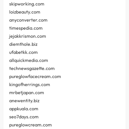
skipworking.com
loizbeauty.com
anyconverter.com
timespedia.com
jejakkrismon.com
diemthole.biz
ufabetkk.com
allquickmedia.com
technewsgazette.com
pureglowfacecream.com
kingofherrings.com
mrbetjapan.com
anewentity.biz
appkuala.com
seo7days.com
pureglowcream.com