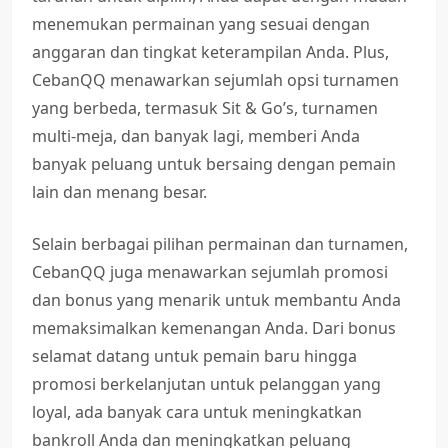
menemukan permainan yang sesuai dengan
anggaran dan tingkat keterampilan Anda. Plus,
CebanQQ menawarkan sejumlah opsi turnamen
yang berbeda, termasuk Sit & Go’s, turnamen
multi-meja, dan banyak lagi, memberi Anda
banyak peluang untuk bersaing dengan pemain
lain dan menang besar.
Selain berbagai pilihan permainan dan turnamen,
CebanQQ juga menawarkan sejumlah promosi
dan bonus yang menarik untuk membantu Anda
memaksimalkan kemenangan Anda. Dari bonus
selamat datang untuk pemain baru hingga
promosi berkelanjutan untuk pelanggan yang
loyal, ada banyak cara untuk meningkatkan
bankroll Anda dan meningkatkan peluang