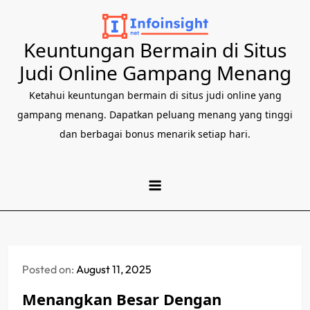
Skip
to
Keuntungan Bermain di Situs
content
Judi Online Gampang Menang
Ketahui keuntungan bermain di situs judi online yang
gampang menang. Dapatkan peluang menang yang tinggi
dan berbagai bonus menarik setiap hari.
Posted on:
August 11, 2025
Menangkan Besar Dengan