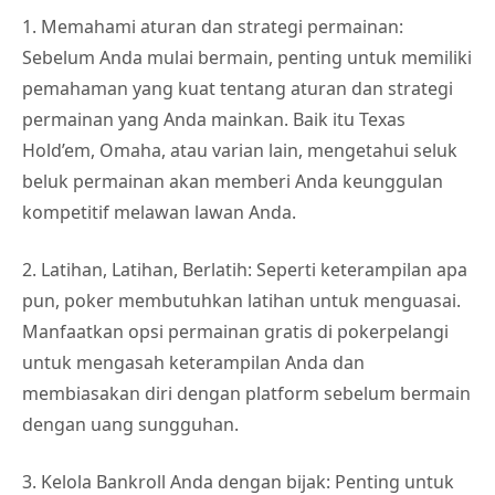
1. Memahami aturan dan strategi permainan:
Sebelum Anda mulai bermain, penting untuk memiliki
pemahaman yang kuat tentang aturan dan strategi
permainan yang Anda mainkan. Baik itu Texas
Hold’em, Omaha, atau varian lain, mengetahui seluk
beluk permainan akan memberi Anda keunggulan
kompetitif melawan lawan Anda.
2. Latihan, Latihan, Berlatih: Seperti keterampilan apa
pun, poker membutuhkan latihan untuk menguasai.
Manfaatkan opsi permainan gratis di pokerpelangi
untuk mengasah keterampilan Anda dan
membiasakan diri dengan platform sebelum bermain
dengan uang sungguhan.
3. Kelola Bankroll Anda dengan bijak: Penting untuk