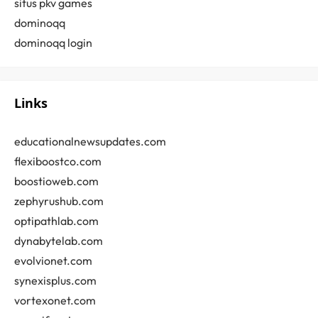
situs pkv games
dominoqq
dominoqq login
Links
educationalnewsupdates.com
flexiboostco.com
boostioweb.com
zephyrushub.com
optipathlab.com
dynabytelab.com
evolvionet.com
synexisplus.com
vortexonet.com