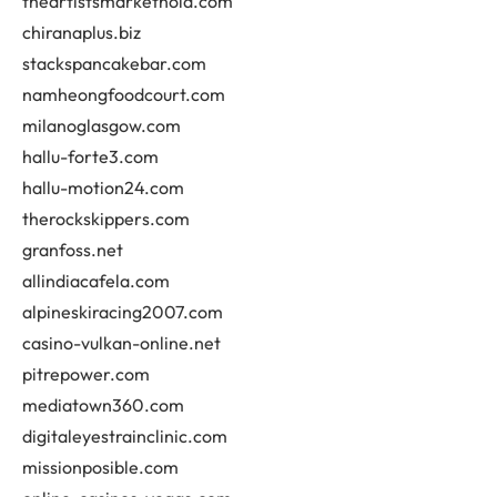
theartistsmarketnola.com
chiranaplus.biz
stackspancakebar.com
namheongfoodcourt.com
milanoglasgow.com
hallu-forte3.com
hallu-motion24.com
therockskippers.com
granfoss.net
allindiacafela.com
alpineskiracing2007.com
casino-vulkan-online.net
pitrepower.com
mediatown360.com
digitaleyestrainclinic.com
missionposible.com