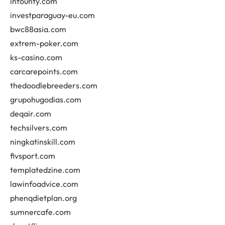
infounty.com
investparaguay-eu.com
bwc88asia.com
extrem-poker.com
ks-casino.com
carcarepoints.com
thedoodlebreeders.com
grupohugodias.com
deqair.com
techsilvers.com
ningkatinskill.com
fivsport.com
templatedzine.com
lawinfoadvice.com
phenqdietplan.org
sumnercafe.com