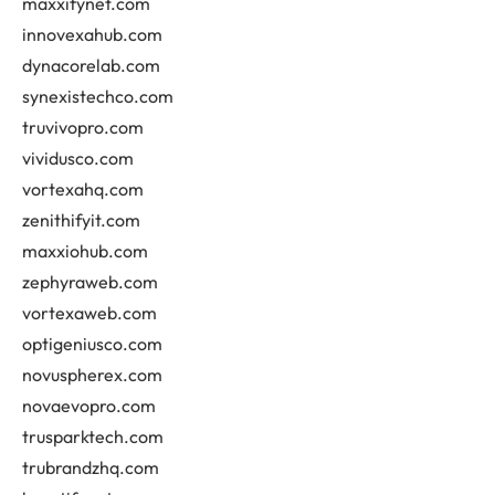
maxxifynet.com
innovexahub.com
dynacorelab.com
synexistechco.com
truvivopro.com
vividusco.com
vortexahq.com
zenithifyit.com
maxxiohub.com
zephyraweb.com
vortexaweb.com
optigeniusco.com
novuspherex.com
novaevopro.com
trusparktech.com
trubrandzhq.com