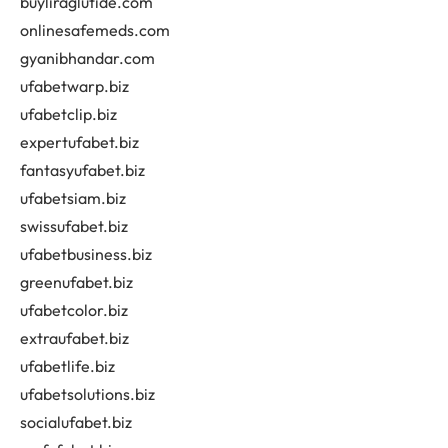
buyliraglutide.com
onlinesafemeds.com
gyanibhandar.com
ufabetwarp.biz
ufabetclip.biz
expertufabet.biz
fantasyufabet.biz
ufabetsiam.biz
swissufabet.biz
ufabetbusiness.biz
greenufabet.biz
ufabetcolor.biz
extraufabet.biz
ufabetlife.biz
ufabetsolutions.biz
socialufabet.biz