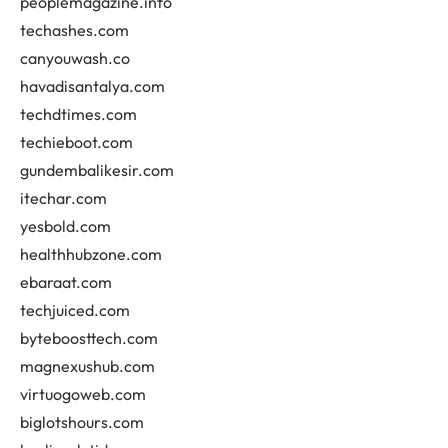
peoplemagazine.info
techashes.com
canyouwash.co
havadisantalya.com
techdtimes.com
techieboot.com
gundembalikesir.com
itechar.com
yesbold.com
healthhubzone.com
ebaraat.com
techjuiced.com
byteboosttech.com
magnexushub.com
virtuogoweb.com
biglotshours.com