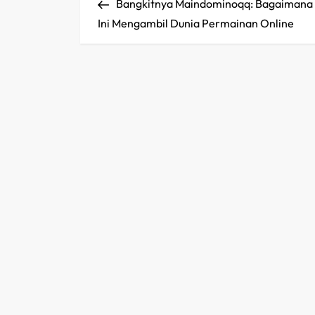
Post
Bangkitnya Maindominoqq: Bagaiman
o
Ini Mengambil Dunia Permainan Online
s
t
n
a
v
i
g
a
t