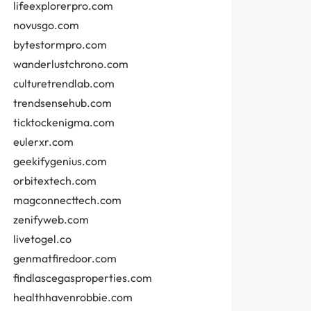
lifeexplorerpro.com
novusgo.com
bytestormpro.com
wanderlustchrono.com
culturetrendlab.com
trendsensehub.com
ticktockenigma.com
eulerxr.com
geekifygenius.com
orbitextech.com
magconnecttech.com
zenifyweb.com
livetogel.co
genmatfiredoor.com
findlascegasproperties.com
healthhavenrobbie.com