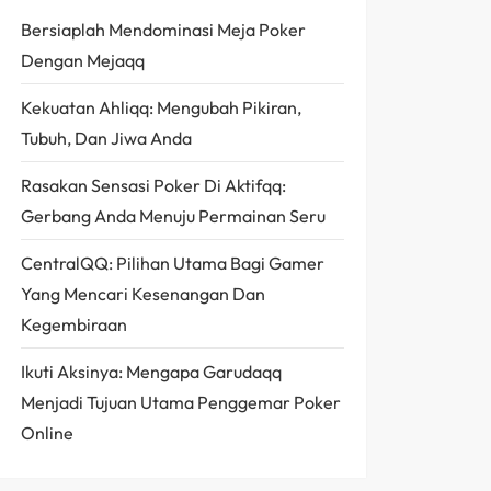
Bersiaplah Mendominasi Meja Poker
Dengan Mejaqq
Kekuatan Ahliqq: Mengubah Pikiran,
Tubuh, Dan Jiwa Anda
Rasakan Sensasi Poker Di Aktifqq:
Gerbang Anda Menuju Permainan Seru
CentralQQ: Pilihan Utama Bagi Gamer
Yang Mencari Kesenangan Dan
Kegembiraan
Ikuti Aksinya: Mengapa Garudaqq
Menjadi Tujuan Utama Penggemar Poker
Online