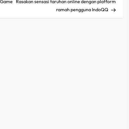
Post
a Game
Rasakan sensasi taruhan online dengan platform
ramah pengguna IndoQQ