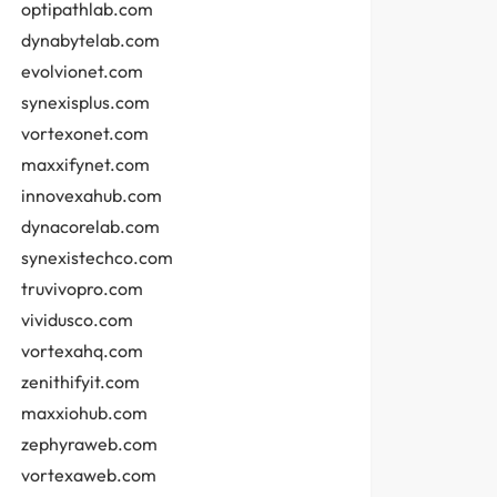
optipathlab.com
dynabytelab.com
evolvionet.com
synexisplus.com
vortexonet.com
maxxifynet.com
innovexahub.com
dynacorelab.com
synexistechco.com
truvivopro.com
vividusco.com
vortexahq.com
zenithifyit.com
maxxiohub.com
zephyraweb.com
vortexaweb.com