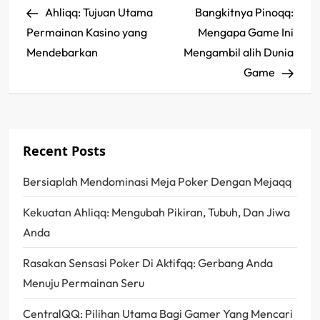
Post
Post
Ahliqq: Tujuan Utama
Bangkitnya Pinoqq:
o
Permainan Kasino yang
Mengapa Game Ini
s
Mendebarkan
Mengambil alih Dunia
Game
t
n
a
Recent Posts
v
Bersiaplah Mendominasi Meja Poker Dengan Mejaqq
i
Kekuatan Ahliqq: Mengubah Pikiran, Tubuh, Dan Jiwa
Anda
g
Rasakan Sensasi Poker Di Aktifqq: Gerbang Anda
a
Menuju Permainan Seru
t
CentralQQ: Pilihan Utama Bagi Gamer Yang Mencari