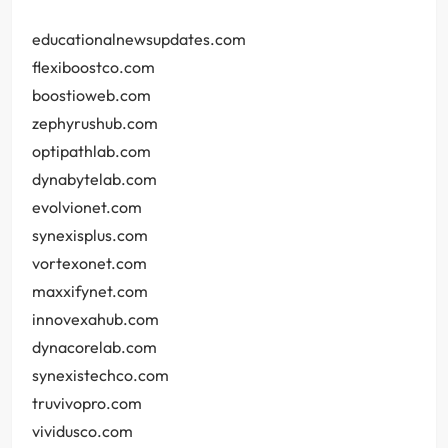
educationalnewsupdates.com
flexiboostco.com
boostioweb.com
zephyrushub.com
optipathlab.com
dynabytelab.com
evolvionet.com
synexisplus.com
vortexonet.com
maxxifynet.com
innovexahub.com
dynacorelab.com
synexistechco.com
truvivopro.com
vividusco.com