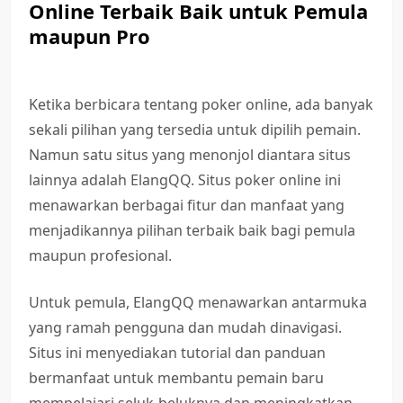
Online Terbaik Baik untuk Pemula
maupun Pro
Ketika berbicara tentang poker online, ada banyak
sekali pilihan yang tersedia untuk dipilih pemain.
Namun satu situs yang menonjol diantara situs
lainnya adalah ElangQQ. Situs poker online ini
menawarkan berbagai fitur dan manfaat yang
menjadikannya pilihan terbaik baik bagi pemula
maupun profesional.
Untuk pemula, ElangQQ menawarkan antarmuka
yang ramah pengguna dan mudah dinavigasi.
Situs ini menyediakan tutorial dan panduan
bermanfaat untuk membantu pemain baru
mempelajari seluk-beluknya dan meningkatkan