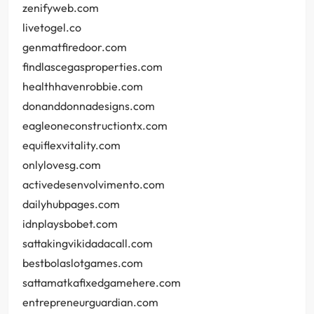
zenifyweb.com
livetogel.co
genmatfiredoor.com
findlascegasproperties.com
healthhavenrobbie.com
donanddonnadesigns.com
eagleoneconstructiontx.com
equiflexvitality.com
onlylovesg.com
activedesenvolvimento.com
dailyhubpages.com
idnplaysbobet.com
sattakingvikidadacall.com
bestbolaslotgames.com
sattamatkafixedgamehere.com
entrepreneurguardian.com