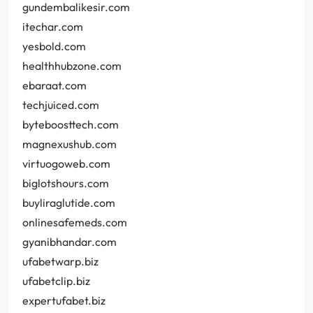
gundembalikesir.com
itechar.com
yesbold.com
healthhubzone.com
ebaraat.com
techjuiced.com
byteboosttech.com
magnexushub.com
virtuogoweb.com
biglotshours.com
buyliraglutide.com
onlinesafemeds.com
gyanibhandar.com
ufabetwarp.biz
ufabetclip.biz
expertufabet.biz