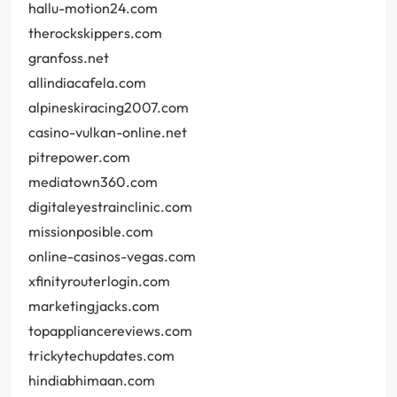
hallu-motion24.com
therockskippers.com
granfoss.net
allindiacafela.com
alpineskiracing2007.com
casino-vulkan-online.net
pitrepower.com
mediatown360.com
digitaleyestrainclinic.com
missionposible.com
online-casinos-vegas.com
xfinityrouterlogin.com
marketingjacks.com
topappliancereviews.com
trickytechupdates.com
hindiabhimaan.com