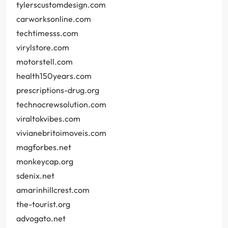
tylerscustomdesign.com
carworksonline.com
techtimesss.com
virylstore.com
motorstell.com
health150years.com
prescriptions-drug.org
technocrewsolution.com
viraltokvibes.com
vivianebritoimoveis.com
magforbes.net
monkeycap.org
sdenix.net
amarinhillcrest.com
the-tourist.org
advogato.net