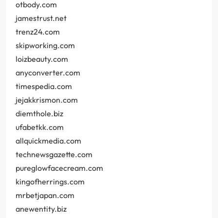
otbody.com
jamestrust.net
trenz24.com
skipworking.com
loizbeauty.com
anyconverter.com
timespedia.com
jejakkrismon.com
diemthole.biz
ufabetkk.com
allquickmedia.com
technewsgazette.com
pureglowfacecream.com
kingofherrings.com
mrbetjapan.com
anewentity.biz