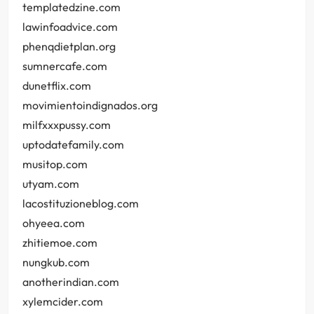
templatedzine.com
lawinfoadvice.com
phenqdietplan.org
sumnercafe.com
dunetflix.com
movimientoindignados.org
milfxxxpussy.com
uptodatefamily.com
musitop.com
utyam.com
lacostituzioneblog.com
ohyeea.com
zhitiemoe.com
nungkub.com
anotherindian.com
xylemcider.com