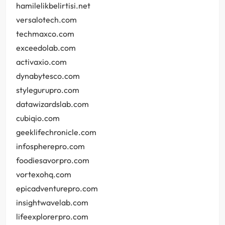
hamilelikbelirtisi.net
versalotech.com
techmaxco.com
exceedolab.com
activaxio.com
dynabytesco.com
stylegurupro.com
datawizardslab.com
cubiqio.com
geeklifechronicle.com
infospherepro.com
foodiesavorpro.com
vortexohq.com
epicadventurepro.com
insightwavelab.com
lifeexplorerpro.com