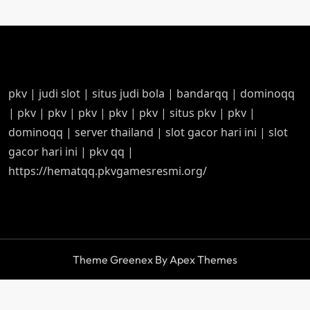
pkv
|
judi slot
|
situs judi bola
|
bandarqq
|
dominoqq
|
pkv
|
pkv
|
pkv
|
pkv
|
pkv
|
situs pkv
|
pkv
|
dominoqq
|
server thailand
|
slot gacor hari ini
|
slot
gacor hari ini
|
pkv qq
|
https://hematqq.pkvgamesresmi.org/
Theme Greenex By Apex Themes