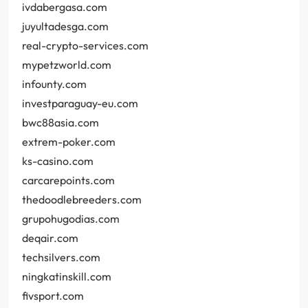
ivdabergasa.com
juyultadesga.com
real-crypto-services.com
mypetzworld.com
infounty.com
investparaguay-eu.com
bwc88asia.com
extrem-poker.com
ks-casino.com
carcarepoints.com
thedoodlebreeders.com
grupohugodias.com
deqair.com
techsilvers.com
ningkatinskill.com
fivsport.com