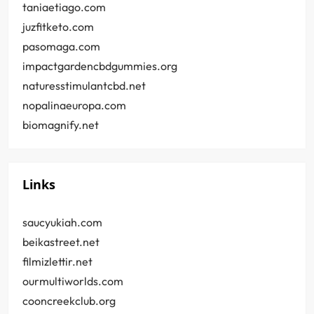
taniaetiago.com
juzfitketo.com
pasomaga.com
impactgardencbdgummies.org
naturesstimulantcbd.net
nopalinaeuropa.com
biomagnify.net
Links
saucyukiah.com
beikastreet.net
filmizlettir.net
ourmultiworlds.com
cooncreekclub.org