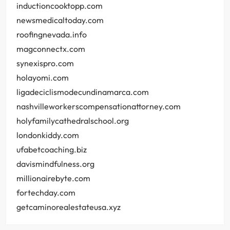
inductioncooktopp.com
newsmedicaltoday.com
roofingnevada.info
magconnectx.com
synexispro.com
holayomi.com
ligadeciclismodecundinamarca.com
nashvilleworkerscompensationattorney.com
holyfamilycathedralschool.org
londonkiddy.com
ufabetcoaching.biz
davismindfulness.org
millionairebyte.com
fortechday.com
getcaminorealestateusa.xyz