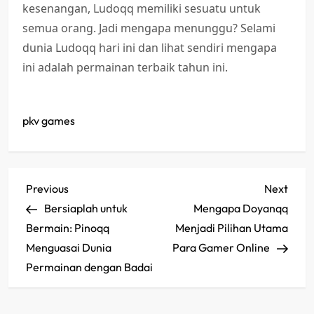
kesenangan, Ludoqq memiliki sesuatu untuk
semua orang. Jadi mengapa menunggu? Selami
dunia Ludoqq hari ini dan lihat sendiri mengapa
ini adalah permainan terbaik tahun ini.
pkv games
P
Previous
Next
Previous
Next
Post
Post
Bersiaplah untuk
Mengapa Doyanqq
o
Bermain: Pinoqq
Menjadi Pilihan Utama
s
Menguasai Dunia
Para Gamer Online
Permainan dengan Badai
t