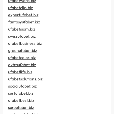
ufabetwarp.biz
ufabetclip.biz
expertufabet.biz
fantasyufabet.biz
ufabetsiam.biz
swissufabet.biz
ufabetbusiness.biz
greenufabet.biz
ufabetcolor.biz
extraufabet.biz
ufabetlife.biz
ufabetsolutions.biz
socialufabet.biz
surfufabet.biz
ufabetbest.biz
sureufabet.biz