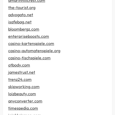
amarinhillcrest.com
the-tourist.org
advogato.net
isafebag.net
bloombergz.com
enterpriseboosts.com
casino-kartenspiele.com
casino-automatenspiele.org
casino-tischspiele.com
otbody.com
jamestrust.net
trenz24.com
skipworking.com
loizbeauty.com
anyconverter.com
timespedia.com