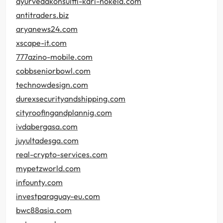
ayurvedakonsultti-kari-nokela.com
antitraders.biz
aryanews24.com
xscape-it.com
777azino-mobile.com
cobbseniorbowl.com
technowdesign.com
durexsecurityandshipping.com
cityroofingandplannig.com
ivdabergasa.com
juyultadesga.com
real-crypto-services.com
mypetzworld.com
infounty.com
investparaguay-eu.com
bwc88asia.com