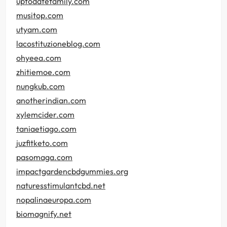
uptodatefamily.com
musitop.com
utyam.com
lacostituzioneblog.com
ohyeea.com
zhitiemoe.com
nungkub.com
anotherindian.com
xylemcider.com
taniaetiago.com
juzfitketo.com
pasomaga.com
impactgardencbdgummies.org
naturesstimulantcbd.net
nopalinaeuropa.com
biomagnify.net