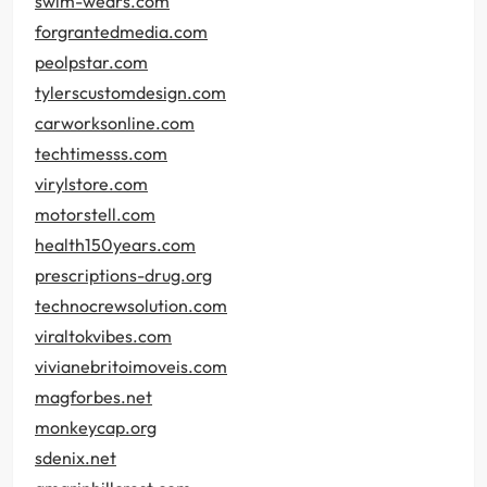
swim-wears.com
forgrantedmedia.com
peolpstar.com
tylerscustomdesign.com
carworksonline.com
techtimesss.com
virylstore.com
motorstell.com
health150years.com
prescriptions-drug.org
technocrewsolution.com
viraltokvibes.com
vivianebritoimoveis.com
magforbes.net
monkeycap.org
sdenix.net