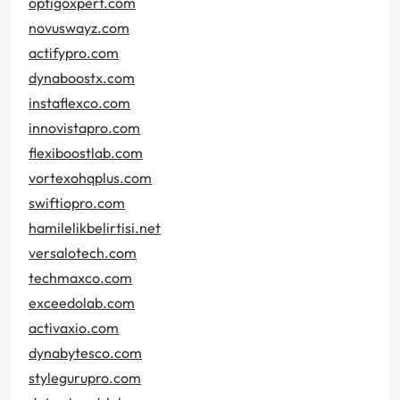
optigoxpert.com
novuswayz.com
actifypro.com
dynaboostx.com
instaflexco.com
innovistapro.com
flexiboostlab.com
vortexohqplus.com
swiftiopro.com
hamilelikbelirtisi.net
versalotech.com
techmaxco.com
exceedolab.com
activaxio.com
dynabytesco.com
stylegurupro.com