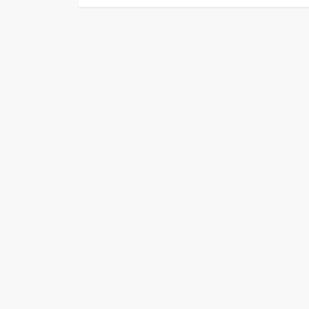
s
t
n
a
v
i
g
a
t
i