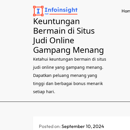
Skip
Ho
to
Keuntungan
content
Bermain di Situs
Judi Online
Gampang Menang
Ketahui keuntungan bermain di situs
judi online yang gampang menang.
Dapatkan peluang menang yang
tinggi dan berbagai bonus menarik
setiap hari.
Posted on:
September 10, 2024