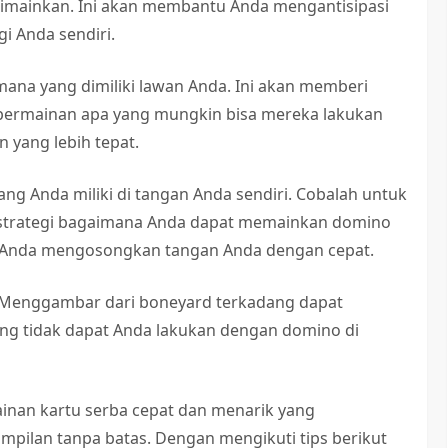
dimainkan. Ini akan membantu Anda mengantisipasi
i Anda sendiri.
ana yang dimiliki lawan Anda. Ini akan memberi
 permainan apa yang mungkin bisa mereka lakukan
yang lebih tepat.
ang Anda miliki di tangan Anda sendiri. Cobalah untuk
trategi bagaimana Anda dapat memainkan domino
Anda mengosongkan tangan Anda dengan cepat.
. Menggambar dari boneyard terkadang dapat
 tidak dapat Anda lakukan dengan domino di
inan kartu serba cepat dan menarik yang
mpilan tanpa batas. Dengan mengikuti tips berikut