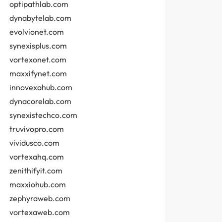
optipathlab.com
dynabytelab.com
evolvionet.com
synexisplus.com
vortexonet.com
maxxifynet.com
innovexahub.com
dynacorelab.com
synexistechco.com
truvivopro.com
vividusco.com
vortexahq.com
zenithifyit.com
maxxiohub.com
zephyraweb.com
vortexaweb.com