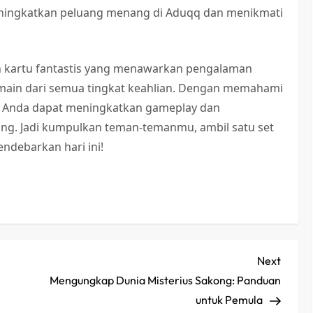
meningkatkan peluang menang di Aduqq dan menikmati
 kartu fantastis yang menawarkan pengalaman
main dari semua tingkat keahlian. Dengan memahami
qq, Anda dapat meningkatkan gameplay dan
g. Jadi kumpulkan teman-temanmu, ambil satu set
ndebarkan hari ini!
Next
Next
Post
Mengungkap Dunia Misterius Sakong: Panduan
untuk Pemula