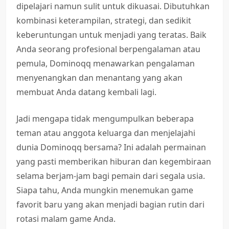
dipelajari namun sulit untuk dikuasai. Dibutuhkan
kombinasi keterampilan, strategi, dan sedikit
keberuntungan untuk menjadi yang teratas. Baik
Anda seorang profesional berpengalaman atau
pemula, Dominoqq menawarkan pengalaman
menyenangkan dan menantang yang akan
membuat Anda datang kembali lagi.
Jadi mengapa tidak mengumpulkan beberapa
teman atau anggota keluarga dan menjelajahi
dunia Dominoqq bersama? Ini adalah permainan
yang pasti memberikan hiburan dan kegembiraan
selama berjam-jam bagi pemain dari segala usia.
Siapa tahu, Anda mungkin menemukan game
favorit baru yang akan menjadi bagian rutin dari
rotasi malam game Anda.