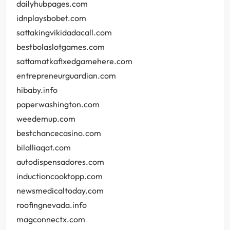
dailyhubpages.com
idnplaysbobet.com
sattakingvikidadacall.com
bestbolaslotgames.com
sattamatkafixedgamehere.com
entrepreneurguardian.com
hibaby.info
paperwashington.com
weedemup.com
bestchancecasino.com
bilalliaqat.com
autodispensadores.com
inductioncooktopp.com
newsmedicaltoday.com
roofingnevada.info
magconnectx.com