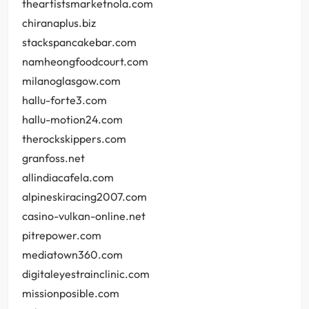
theartistsmarketnola.com
chiranaplus.biz
stackspancakebar.com
namheongfoodcourt.com
milanoglasgow.com
hallu-forte3.com
hallu-motion24.com
therockskippers.com
granfoss.net
allindiacafela.com
alpineskiracing2007.com
casino-vulkan-online.net
pitrepower.com
mediatown360.com
digitaleyestrainclinic.com
missionposible.com