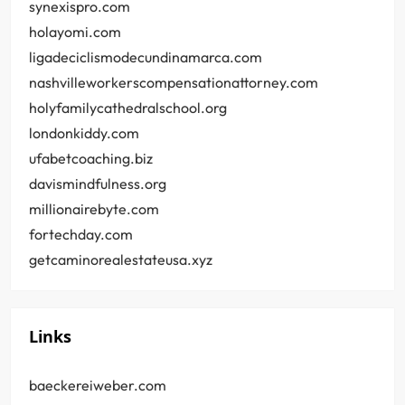
synexispro.com
holayomi.com
ligadeciclismodecundinamarca.com
nashvilleworkerscompensationattorney.com
holyfamilycathedralschool.org
londonkiddy.com
ufabetcoaching.biz
davismindfulness.org
millionairebyte.com
fortechday.com
getcaminorealestateusa.xyz
Links
baeckereiweber.com