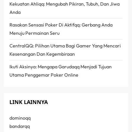
i
Kekuatan Ahliqq: Mengubah Pikiran, Tubuh, Dan Jiwa
Anda
g
Rasakan Sensasi Poker Di Aktifqq: Gerbang Anda
a
Menuju Permainan Seru
t
CentralQQ: Pilihan Utama Bagi Gamer Yang Mencari
Kesenangan Dan Kegembiraan
i
Ikuti Aksinya: Mengapa Garudaqq Menjadi Tujuan
o
Utama Penggemar Poker Online
n
LINK LAINNYA
dominoqq
bandarqq