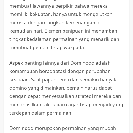
membuat lawannya berpikir bahwa mereka
memiliki kekuatan, hanya untuk mengejutkan
mereka dengan langkah kemenangan di
kemudian hari. Elemen penipuan ini menambah
tingkat kedalaman permainan yang menarik dan
membuat pemain tetap waspada.
Aspek penting lainnya dari Dominoqq adalah
kemampuan beradaptasi dengan perubahan
keadaan. Saat papan terisi dan semakin banyak
domino yang dimainkan, pemain harus dapat
dengan cepat menyesuaikan strategi mereka dan
menghasilkan taktik baru agar tetap menjadi yang
terdepan dalam permainan.
Dominoqq merupakan permainan yang mudah