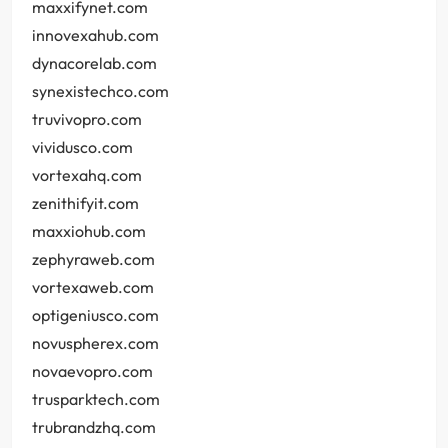
maxxifynet.com
innovexahub.com
dynacorelab.com
synexistechco.com
truvivopro.com
vividusco.com
vortexahq.com
zenithifyit.com
maxxiohub.com
zephyraweb.com
vortexaweb.com
optigeniusco.com
novuspherex.com
novaevopro.com
trusparktech.com
trubrandzhq.com