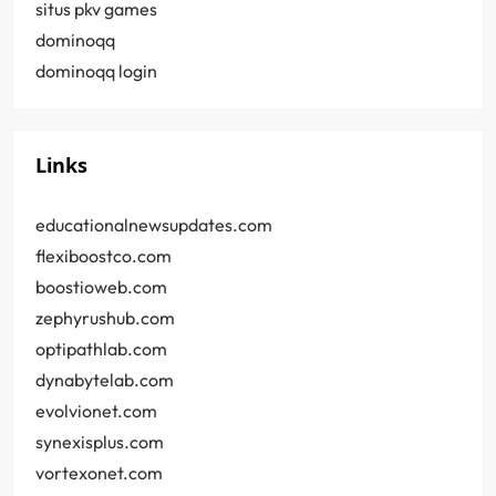
situs pkv games
dominoqq
dominoqq login
Links
educationalnewsupdates.com
flexiboostco.com
boostioweb.com
zephyrushub.com
optipathlab.com
dynabytelab.com
evolvionet.com
synexisplus.com
vortexonet.com