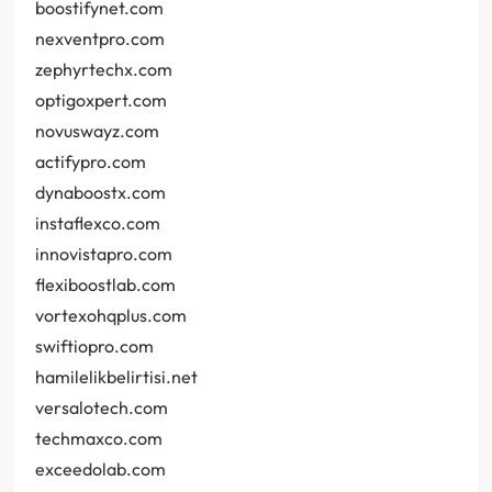
boostifynet.com
nexventpro.com
zephyrtechx.com
optigoxpert.com
novuswayz.com
actifypro.com
dynaboostx.com
instaflexco.com
innovistapro.com
flexiboostlab.com
vortexohqplus.com
swiftiopro.com
hamilelikbelirtisi.net
versalotech.com
techmaxco.com
exceedolab.com