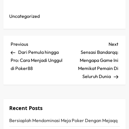
Uncategorized
P
Previous
Next
Previous
Next
Post
Post
Dari Pemula hingga
Sensasi Bandarqq:
o
Pro: Cara Menjadi Unggul
Mengapa Game Ini
s
di Poker88
Memikat Pemain Di
Seluruh Dunia
t
n
a
Recent Posts
v
Bersiaplah Mendominasi Meja Poker Dengan Mejaqq