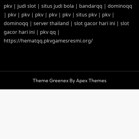
pkv
|
judi slot
|
situs judi bola
|
bandarqq
|
dominoqq
|
pkv
|
pkv
|
pkv
|
pkv
|
pkv
|
situs pkv
|
pkv
|
dominoqq
|
server thailand
|
slot gacor hari ini
|
slot
gacor hari ini
|
pkv qq
|
https://hematqq.pkvgamesresmi.org/
Theme Greenex By Apex Themes