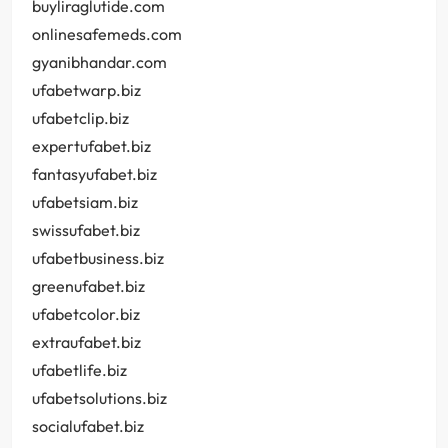
buyliraglutide.com
onlinesafemeds.com
gyanibhandar.com
ufabetwarp.biz
ufabetclip.biz
expertufabet.biz
fantasyufabet.biz
ufabetsiam.biz
swissufabet.biz
ufabetbusiness.biz
greenufabet.biz
ufabetcolor.biz
extraufabet.biz
ufabetlife.biz
ufabetsolutions.biz
socialufabet.biz