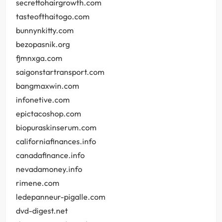
secrettohairgrowth.com
tasteofthaitogo.com
bunnynkitty.com
bezopasnik.org
fjmnxga.com
saigonstartransport.com
bangmaxwin.com
infonetive.com
epictacoshop.com
biopuraskinserum.com
californiafinances.info
canadafinance.info
nevadamoney.info
rimene.com
ledepanneur-pigalle.com
dvd-digest.net