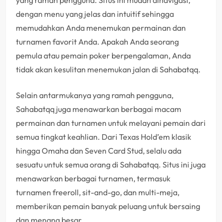
dengan menu yang jelas dan intuitif sehingga
memudahkan Anda menemukan permainan dan
turnamen favorit Anda. Apakah Anda seorang
pemula atau pemain poker berpengalaman, Anda
tidak akan kesulitan menemukan jalan di Sahabatqq.
Selain antarmukanya yang ramah pengguna,
Sahabatqq juga menawarkan berbagai macam
permainan dan turnamen untuk melayani pemain dari
semua tingkat keahlian. Dari Texas Hold’em klasik
hingga Omaha dan Seven Card Stud, selalu ada
sesuatu untuk semua orang di Sahabatqq. Situs ini juga
menawarkan berbagai turnamen, termasuk
turnamen freeroll, sit-and-go, dan multi-meja,
memberikan pemain banyak peluang untuk bersaing
dan menang besar.