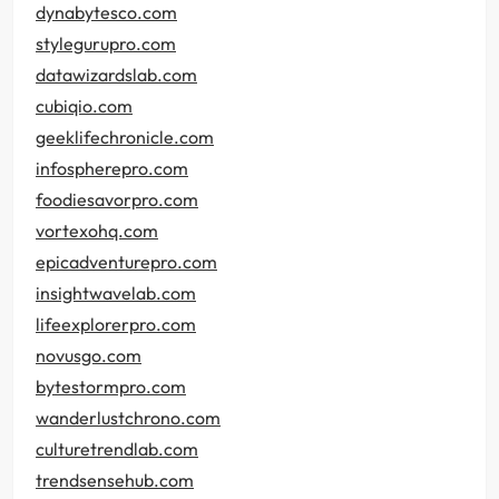
dynabytesco.com
stylegurupro.com
datawizardslab.com
cubiqio.com
geeklifechronicle.com
infospherepro.com
foodiesavorpro.com
vortexohq.com
epicadventurepro.com
insightwavelab.com
lifeexplorerpro.com
novusgo.com
bytestormpro.com
wanderlustchrono.com
culturetrendlab.com
trendsensehub.com