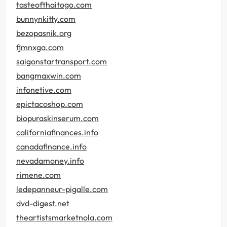
tasteofthaitogo.com
bunnynkitty.com
bezopasnik.org
fjmnxga.com
saigonstartransport.com
bangmaxwin.com
infonetive.com
epictacoshop.com
biopuraskinserum.com
californiafinances.info
canadafinance.info
nevadamoney.info
rimene.com
ledepanneur-pigalle.com
dvd-digest.net
theartistsmarketnola.com