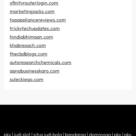
xfinityrouterlogin.com
marketingjacks.com
topappliancereviews.com
trickytechupdates.com
hindiabhimaan.com
khabresach.com
thecbdblogs.com
autoresearchchemicals.com
apnabusinesskaro.com
suleckiego.com
pkv
|
judi slot
|
situs judi bola
|
bandarqq
|
dominoqq
|
pkv
|
pkv