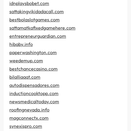
idnplaysbobet.com
sattakingvikidadacall.com
bestbolaslotgames.com
sattamatkafixedgamehere.com
entrepreneurguardian.com
hibaby.info
paperwashington.com
weedemup.com
bestchancecasino.com
bilalliaqat.com
autodispensadores.com
inductioncooktopp.com
newsmedicaltoday.com
roofingnevada.info
magconnectx.com
synexispro.com