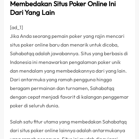
Membedakan Situs Poker Online Ini
Dari Yang Lain
[ad_1]
Jika Anda seorang pemain poker yang rajin mencari
situs poker online baru dan menarik untuk dicoba,
Sahabatqq adalah jawabannya. Situs yang berbasis di
Indonesia ini menawarkan pengalaman poker unik
dan mendalam yang membedakannya dari yang lain.
Dari antarmuka yang ramah pengguna hingga
beragam permainan dan turnamen, Sahabatqq
dengan cepat menjadi favorit di kalangan penggemar
poker di seluruh dunia.
Salah satu fitur utama yang membedakan Sahabatqq
dari situs poker online lainnya adalah antarmukanya
yang ramah pengguna. Situs ini mudah dinavigasi,