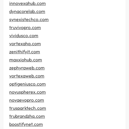
innovexahub.com
dynacorelab.com
synexistechco.com
truvivopro.com
vividusco.com
vortexahq.com
zenithifyit.com
maxxiohub.com
zephyraweb.com
vortexaweb.com
optigeniusco.com
novuspherex.com
novaevopro.com
trusparktech.com
trubrandzhq.com
boostifynet.com