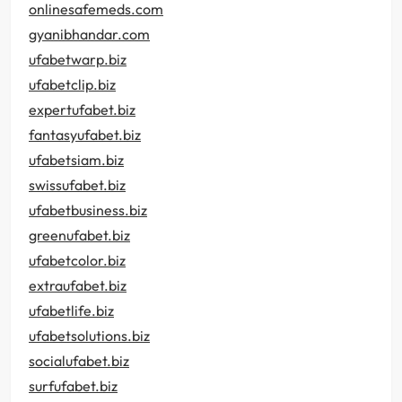
onlinesafemeds.com
gyanibhandar.com
ufabetwarp.biz
ufabetclip.biz
expertufabet.biz
fantasyufabet.biz
ufabetsiam.biz
swissufabet.biz
ufabetbusiness.biz
greenufabet.biz
ufabetcolor.biz
extraufabet.biz
ufabetlife.biz
ufabetsolutions.biz
socialufabet.biz
surfufabet.biz