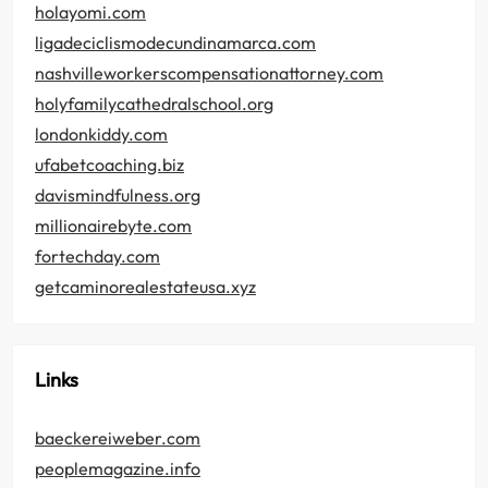
holayomi.com
ligadeciclismodecundinamarca.com
nashvilleworkerscompensationattorney.com
holyfamilycathedralschool.org
londonkiddy.com
ufabetcoaching.biz
davismindfulness.org
millionairebyte.com
fortechday.com
getcaminorealestateusa.xyz
Links
baeckereiweber.com
peoplemagazine.info