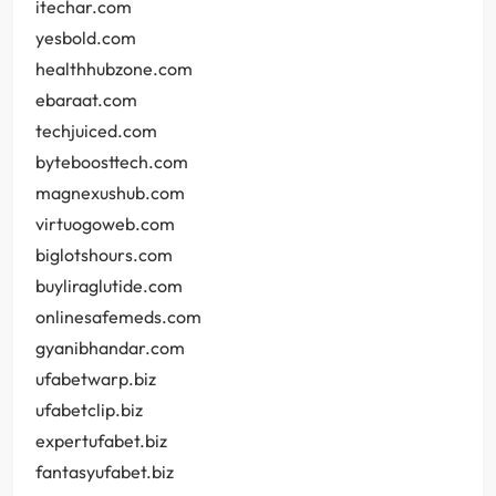
itechar.com
yesbold.com
healthhubzone.com
ebaraat.com
techjuiced.com
byteboosttech.com
magnexushub.com
virtuogoweb.com
biglotshours.com
buyliraglutide.com
onlinesafemeds.com
gyanibhandar.com
ufabetwarp.biz
ufabetclip.biz
expertufabet.biz
fantasyufabet.biz