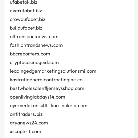
ufabetok.biz
everufabet.biz
crowdufabet.biz
buildufabet.biz
alltransportnews.com
fashiontrandsnews.com
bbcreporters.com
cryptocasinoguid.com
leadingedgemarketingsolutionsmi.com
kastratigeneralcontractinginc.co
bestwholesalenfljerseysshop.com
openlivinglabdays14.com
ayurvedakonsultti-kari-nokela.com
antitraders.biz
aryanews24.com
xscape-it.com