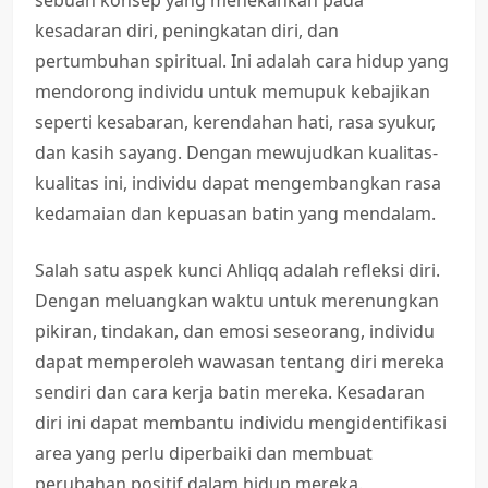
kesadaran diri, peningkatan diri, dan
pertumbuhan spiritual. Ini adalah cara hidup yang
mendorong individu untuk memupuk kebajikan
seperti kesabaran, kerendahan hati, rasa syukur,
dan kasih sayang. Dengan mewujudkan kualitas-
kualitas ini, individu dapat mengembangkan rasa
kedamaian dan kepuasan batin yang mendalam.
Salah satu aspek kunci Ahliqq adalah refleksi diri.
Dengan meluangkan waktu untuk merenungkan
pikiran, tindakan, dan emosi seseorang, individu
dapat memperoleh wawasan tentang diri mereka
sendiri dan cara kerja batin mereka. Kesadaran
diri ini dapat membantu individu mengidentifikasi
area yang perlu diperbaiki dan membuat
perubahan positif dalam hidup mereka.