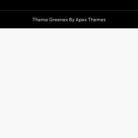
Theme Greenex By Apex Themes