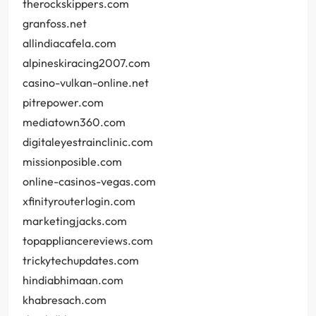
therockskippers.com
granfoss.net
allindiacafela.com
alpineskiracing2007.com
casino-vulkan-online.net
pitrepower.com
mediatown360.com
digitaleyestrainclinic.com
missionposible.com
online-casinos-vegas.com
xfinityrouterlogin.com
marketingjacks.com
topappliancereviews.com
trickytechupdates.com
hindiabhimaan.com
khabresach.com