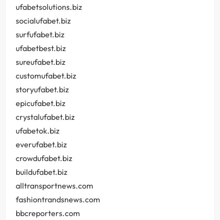
ufabetsolutions.biz
socialufabet.biz
surfufabet.biz
ufabetbest.biz
sureufabet.biz
customufabet.biz
storyufabet.biz
epicufabet.biz
crystalufabet.biz
ufabetok.biz
everufabet.biz
crowdufabet.biz
buildufabet.biz
alltransportnews.com
fashiontrandsnews.com
bbcreporters.com