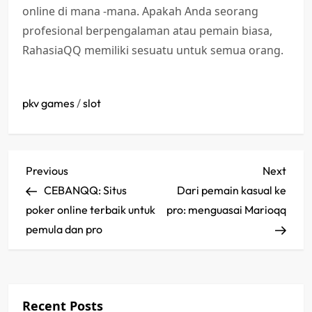
online di mana -mana. Apakah Anda seorang
profesional berpengalaman atau pemain biasa,
RahasiaQQ memiliki sesuatu untuk semua orang.
pkv games
/
slot
P
Previous
Next
Previous
Next
Post
Post
CEBANQQ: Situs
Dari pemain kasual ke
o
poker online terbaik untuk
pro: menguasai Marioqq
s
pemula dan pro
t
n
Recent Posts