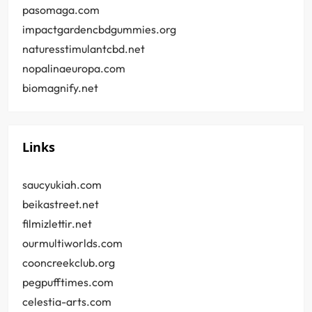
pasomaga.com
impactgardencbdgummies.org
naturesstimulantcbd.net
nopalinaeuropa.com
biomagnify.net
Links
saucyukiah.com
beikastreet.net
filmizlettir.net
ourmultiworlds.com
cooncreekclub.org
pegpufftimes.com
celestia-arts.com