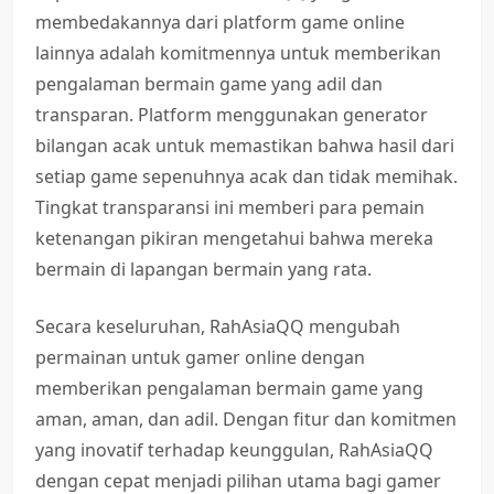
membedakannya dari platform game online
lainnya adalah komitmennya untuk memberikan
pengalaman bermain game yang adil dan
transparan. Platform menggunakan generator
bilangan acak untuk memastikan bahwa hasil dari
setiap game sepenuhnya acak dan tidak memihak.
Tingkat transparansi ini memberi para pemain
ketenangan pikiran mengetahui bahwa mereka
bermain di lapangan bermain yang rata.
Secara keseluruhan, RahAsiaQQ mengubah
permainan untuk gamer online dengan
memberikan pengalaman bermain game yang
aman, aman, dan adil. Dengan fitur dan komitmen
yang inovatif terhadap keunggulan, RahAsiaQQ
dengan cepat menjadi pilihan utama bagi gamer