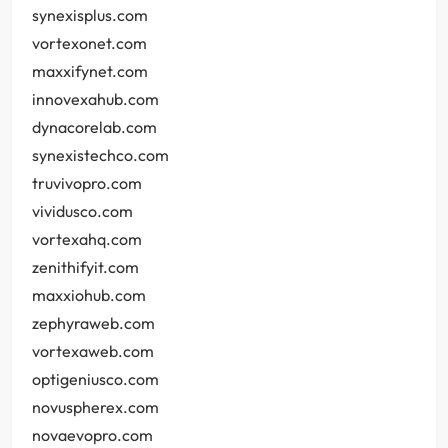
synexisplus.com
vortexonet.com
maxxifynet.com
innovexahub.com
dynacorelab.com
synexistechco.com
truvivopro.com
vividusco.com
vortexahq.com
zenithifyit.com
maxxiohub.com
zephyraweb.com
vortexaweb.com
optigeniusco.com
novuspherex.com
novaevopro.com