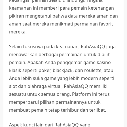
keamanan ini memberi para pemain ketenangan
pikiran mengetahui bahwa data mereka aman dan
aman saat mereka menikmati permainan favorit
mereka.
Selain fokusnya pada keamanan, RahAsiaQQ juga
menawarkan berbagai permainan untuk dipilih
pemain. Apakah Anda penggemar game kasino
klasik seperti poker, blackjack, dan roulette, atau
Anda lebih suka game yang lebih modern seperti
slot dan olahraga virtual, RahAsiaQQ memiliki
sesuatu untuk semua orang. Platform ini terus
memperbarui pilihan permainannya untuk
membuat pemain tetap terhibur dan terlibat.
Aspek kunci lain dari RahAsiaQQ yang