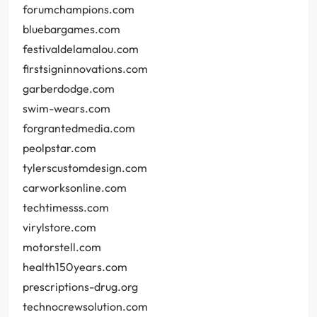
forumchampions.com
bluebargames.com
festivaldelamalou.com
firstsigninnovations.com
garberdodge.com
swim-wears.com
forgrantedmedia.com
peolpstar.com
tylerscustomdesign.com
carworksonline.com
techtimesss.com
virylstore.com
motorstell.com
health150years.com
prescriptions-drug.org
technocrewsolution.com