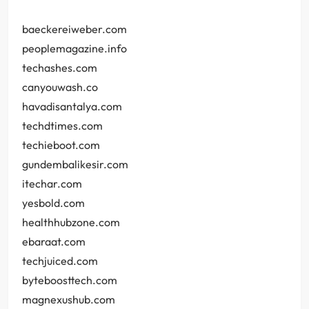
baeckereiweber.com
peoplemagazine.info
techashes.com
canyouwash.co
havadisantalya.com
techdtimes.com
techieboot.com
gundembalikesir.com
itechar.com
yesbold.com
healthhubzone.com
ebaraat.com
techjuiced.com
byteboosttech.com
magnexushub.com