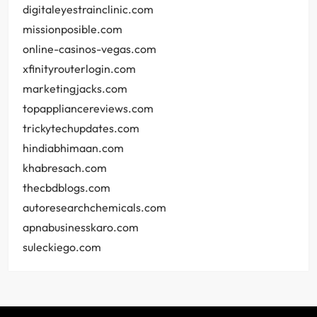
digitaleyestrainclinic.com
missionposible.com
online-casinos-vegas.com
xfinityrouterlogin.com
marketingjacks.com
topappliancereviews.com
trickytechupdates.com
hindiabhimaan.com
khabresach.com
thecbdblogs.com
autoresearchchemicals.com
apnabusinesskaro.com
suleckiego.com