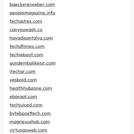
baeckereiweber.com
peoplemagazine.info
techashes.com
canyouwash.co
havadisantalya.com
techdtimes.com
techieboot.com
gundembalikesir.com
itechar.com
yesbold.com
healthhubzone.com
ebaraat.com
techjuiced.com
byteboosttech.com
magnexushub.com
virtuogoweb.com