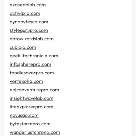
exceedolab.com
activaxio.com
dynabytesco.com
stylegurupro.com
datawizardslab.com
cubiqio.com
geeklifechronicle.com
infospherepro.com
foodiesavorpro.com
vortexohq.com
epicadventurepro.com
insightwavelab.com
lifeexplorerpro.com
novusgo.com
bytestormpro.com
wanderlustchrono.com