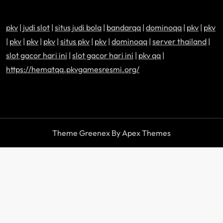
pkv
|
judi slot
|
situs judi bola
|
bandarqq
|
dominoqq
|
pkv
|
pkv
|
pkv
|
pkv
|
pkv
|
situs pkv
|
pkv
|
dominoqq
|
server thailand
|
slot gacor hari ini
|
slot gacor hari ini
|
pkv qq
|
https://hematqq.pkvgamesresmi.org/
Theme Greenex By Apex Themes