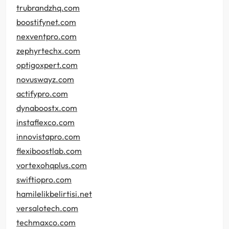
trubrandzhq.com
boostifynet.com
nexventpro.com
zephyrtechx.com
optigoxpert.com
novuswayz.com
actifypro.com
dynaboostx.com
instaflexco.com
innovistapro.com
flexiboostlab.com
vortexohqplus.com
swiftiopro.com
hamilelikbelirtisi.net
versalotech.com
techmaxco.com