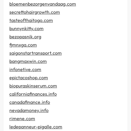
bloemenbezorgenvandaag.com
secrettohairgrowth.com
tasteofthaitogo.com
bunnynkitty.com
bezopasnik.org
fjmnxga.com
saigonstartransport.com
bangmaxwin.com
infonetive.com
epictacoshop.com
biopuraskinserum.com
californiafinances.info
canadafinance.info
nevadamoney.info
rimene.com
ledepanneur-pigalle.com