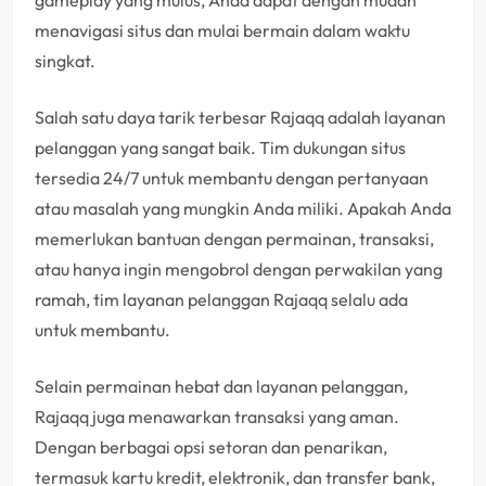
menavigasi situs dan mulai bermain dalam waktu
singkat.
Salah satu daya tarik terbesar Rajaqq adalah layanan
pelanggan yang sangat baik. Tim dukungan situs
tersedia 24/7 untuk membantu dengan pertanyaan
atau masalah yang mungkin Anda miliki. Apakah Anda
memerlukan bantuan dengan permainan, transaksi,
atau hanya ingin mengobrol dengan perwakilan yang
ramah, tim layanan pelanggan Rajaqq selalu ada
untuk membantu.
Selain permainan hebat dan layanan pelanggan,
Rajaqq juga menawarkan transaksi yang aman.
Dengan berbagai opsi setoran dan penarikan,
termasuk kartu kredit, elektronik, dan transfer bank,