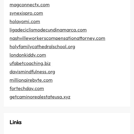
magconnectx.com
synexispro.com
holayomi.com
ligadeciclismodecundinamarca.com
nashvilleworkerscompensationattorney.com
holyfamilycathedralschool.org
londonkiddy.com
ufabetcoaching.biz
davismindfulness.org
millionairebyte.com
fortechday.com
getcaminorealestateusa.xyz
Links