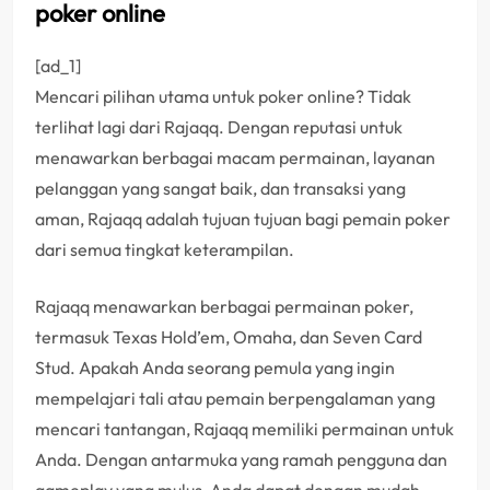
poker online
[ad_1]
Mencari pilihan utama untuk poker online? Tidak
terlihat lagi dari Rajaqq. Dengan reputasi untuk
menawarkan berbagai macam permainan, layanan
pelanggan yang sangat baik, dan transaksi yang
aman, Rajaqq adalah tujuan tujuan bagi pemain poker
dari semua tingkat keterampilan.
Rajaqq menawarkan berbagai permainan poker,
termasuk Texas Hold’em, Omaha, dan Seven Card
Stud. Apakah Anda seorang pemula yang ingin
mempelajari tali atau pemain berpengalaman yang
mencari tantangan, Rajaqq memiliki permainan untuk
Anda. Dengan antarmuka yang ramah pengguna dan
gameplay yang mulus, Anda dapat dengan mudah