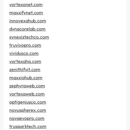
vortexonet.com
maxxifynet.com
innovexahub.com
dynacorelab.com
synexistechco.com
truvivopro.com
vividusco.com
vortexahq.com
zenithifyit.com
maxxiohub.com
zephyraweb.com
vortexaweb.com
optigeniusco.com
novuspherex.com
novaevopro.com
trusparktech.com