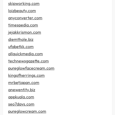
skipworking.com
loizbeauty.com
anyconverter.com
timespedia.com
jejakkrismon.com
diemthole.biz
ufabetkk.com
allquickmedia.com
technewsgazette.com
pureglowfacecream.com
kingofherrings.com
mrbetjapan.com
anewentity.biz
appkuala.com
seo7days.com
pureglowcream.com