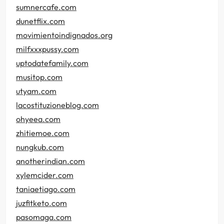
sumnercafe.com
dunetflix.com
movimientoindignados.org
milfxxxpussy.com
uptodatefamily.com
musitop.com
utyam.com
lacostituzioneblog.com
ohyeea.com
zhitiemoe.com
nungkub.com
anotherindian.com
xylemcider.com
taniaetiago.com
juzfitketo.com
pasomaga.com