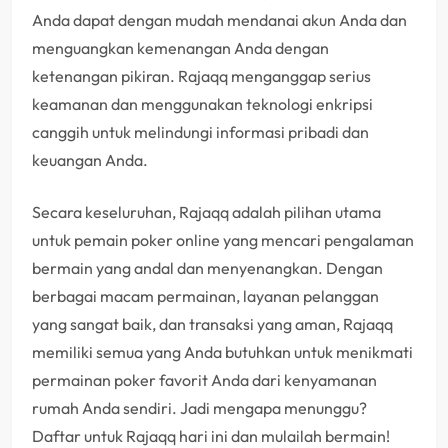
Anda dapat dengan mudah mendanai akun Anda dan
menguangkan kemenangan Anda dengan
ketenangan pikiran. Rajaqq menganggap serius
keamanan dan menggunakan teknologi enkripsi
canggih untuk melindungi informasi pribadi dan
keuangan Anda.
Secara keseluruhan, Rajaqq adalah pilihan utama
untuk pemain poker online yang mencari pengalaman
bermain yang andal dan menyenangkan. Dengan
berbagai macam permainan, layanan pelanggan
yang sangat baik, dan transaksi yang aman, Rajaqq
memiliki semua yang Anda butuhkan untuk menikmati
permainan poker favorit Anda dari kenyamanan
rumah Anda sendiri. Jadi mengapa menunggu?
Daftar untuk Rajaqq hari ini dan mulailah bermain!