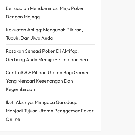
Bersiaplah Mendominasi Meja Poker
Dengan Mejaqq
Kekuatan Ahliqq: Mengubah Pikiran,
Tubuh, Dan Jiwa Anda
Rasakan Sensasi Poker Di Aktifqq:
Gerbang Anda Menuju Permainan Seru
CentralQQ: Pilihan Utama Bagi Gamer
Yang Mencari Kesenangan Dan
Kegembiraan
Ikuti Aksinya: Mengapa Garudaqq
Menjadi Tujuan Utama Penggemar Poker
Online