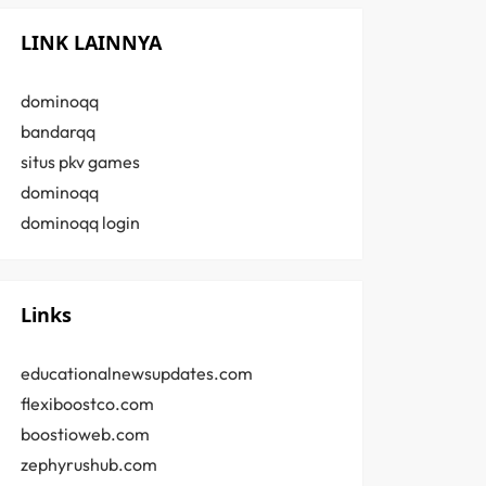
LINK LAINNYA
dominoqq
bandarqq
situs pkv games
dominoqq
dominoqq login
Links
educationalnewsupdates.com
flexiboostco.com
boostioweb.com
zephyrushub.com