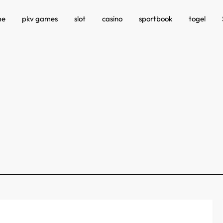
me
pkv games
slot
casino
sportbook
togel