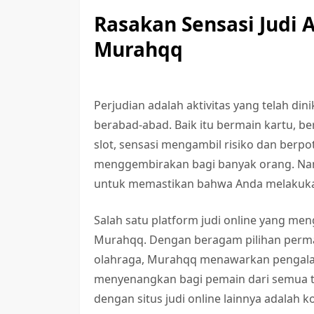
Rasakan Sensasi Judi
Murahqq
Perjudian adalah aktivitas yang telah di
berabad-abad. Baik itu bermain kartu, 
slot, sensasi mengambil risiko dan berp
menggembirakan bagi banyak orang. Nam
untuk memastikan bahwa Anda melakuka
Salah satu platform judi online yang 
Murahqq. Dengan beragam pilihan perma
olahraga, Murahqq menawarkan pengal
menyenangkan bagi pemain dari semua 
dengan situs judi online lainnya adala