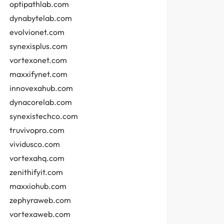
optipathlab.com
dynabytelab.com
evolvionet.com
synexisplus.com
vortexonet.com
maxxifynet.com
innovexahub.com
dynacorelab.com
synexistechco.com
truvivopro.com
vividusco.com
vortexahq.com
zenithifyit.com
maxxiohub.com
zephyraweb.com
vortexaweb.com