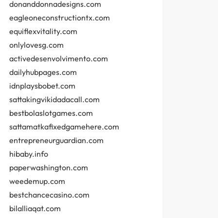
donanddonnadesigns.com
eagleoneconstructiontx.com
equiflexvitality.com
onlylovesg.com
activedesenvolvimento.com
dailyhubpages.com
idnplaysbobet.com
sattakingvikidadacall.com
bestbolaslotgames.com
sattamatkafixedgamehere.com
entrepreneurguardian.com
hibaby.info
paperwashington.com
weedemup.com
bestchancecasino.com
bilalliaqat.com