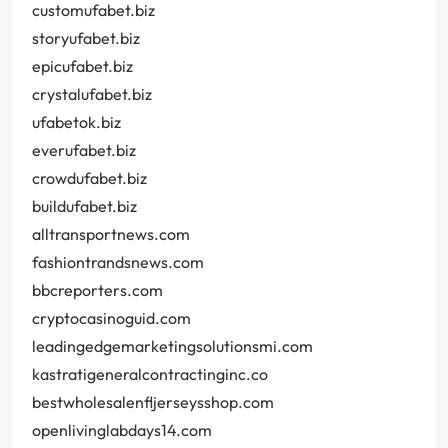
customufabet.biz
storyufabet.biz
epicufabet.biz
crystalufabet.biz
ufabetok.biz
everufabet.biz
crowdufabet.biz
buildufabet.biz
alltransportnews.com
fashiontrandsnews.com
bbcreporters.com
cryptocasinoguid.com
leadingedgemarketingsolutionsmi.com
kastratigeneralcontractinginc.co
bestwholesalenfljerseysshop.com
openlivinglabdays14.com