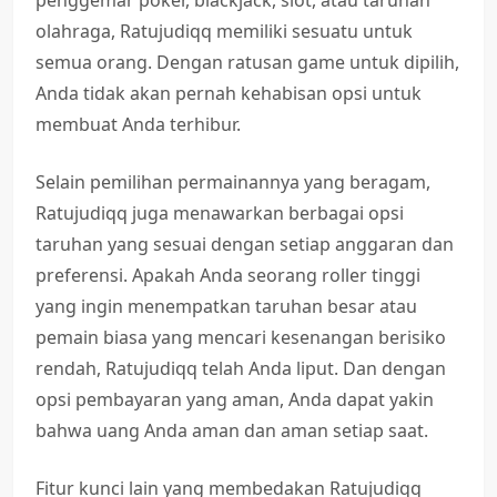
olahraga, Ratujudiqq memiliki sesuatu untuk
semua orang. Dengan ratusan game untuk dipilih,
Anda tidak akan pernah kehabisan opsi untuk
membuat Anda terhibur.
Selain pemilihan permainannya yang beragam,
Ratujudiqq juga menawarkan berbagai opsi
taruhan yang sesuai dengan setiap anggaran dan
preferensi. Apakah Anda seorang roller tinggi
yang ingin menempatkan taruhan besar atau
pemain biasa yang mencari kesenangan berisiko
rendah, Ratujudiqq telah Anda liput. Dan dengan
opsi pembayaran yang aman, Anda dapat yakin
bahwa uang Anda aman dan aman setiap saat.
Fitur kunci lain yang membedakan Ratujudiqq