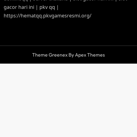
gacor hari ini
|
pkv qq
|
https://hematqq.pkvgamesresmi.org/
Theme Greenex By Apex Themes