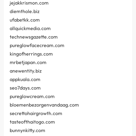
jejakkrismon.com
diemthole.biz
ufabetkk.com
allquickmedia.com
technewsgazette.com
pureglowfacecream.com
kingofherrings.com
mrbetjapan.com
anewentity.biz
appkuala.com
seo7days.com
pureglowcream.com
bloemenbezorgenvandaag.com
secrettohairgrowth.com
tasteofthaitogo.com
bunnynkitty.com