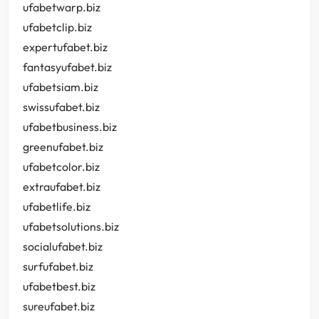
ufabetwarp.biz
ufabetclip.biz
expertufabet.biz
fantasyufabet.biz
ufabetsiam.biz
swissufabet.biz
ufabetbusiness.biz
greenufabet.biz
ufabetcolor.biz
extraufabet.biz
ufabetlife.biz
ufabetsolutions.biz
socialufabet.biz
surfufabet.biz
ufabetbest.biz
sureufabet.biz