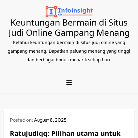
Skip
to
Keuntungan Bermain di Situs
content
Judi Online Gampang Menang
Ketahui keuntungan bermain di situs judi online yang
gampang menang. Dapatkan peluang menang yang tinggi
dan berbagai bonus menarik setiap hari.
Posted on:
August 8, 2025
Ratujudiqq: Pilihan utama untuk