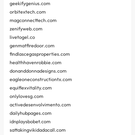
geekifygenius.com
orbitextech.com
magconnecttech.com
zenifyweb.com
livetogel.co
genmatfiredoor.com
findlascegasproperties.com
healthhavenrobbie.com
donanddonnadesigns.com
eagleoneconstructiontx.com
equiflexvitality.com
onlylovesg.com
activedesenvolvimento.com
dailyhubpages.com
idnplaysbobet.com
sattakingvikidadacall.com