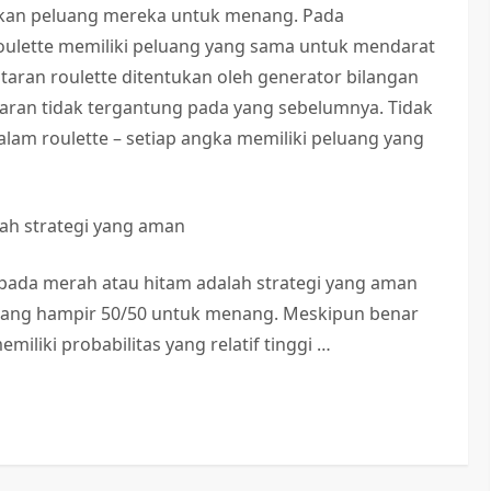
kan peluang mereka untuk menang. Pada
oulette memiliki peluang yang sama untuk mendarat
utaran roulette ditentukan oleh generator bilangan
aran tidak tergantung pada yang sebelumnya. Tidak
am roulette – setiap angka memiliki peluang yang
ah strategi yang aman
pada merah atau hitam adalah strategi yang aman
uang hampir 50/50 untuk menang. Meskipun benar
liki probabilitas yang relatif tinggi …