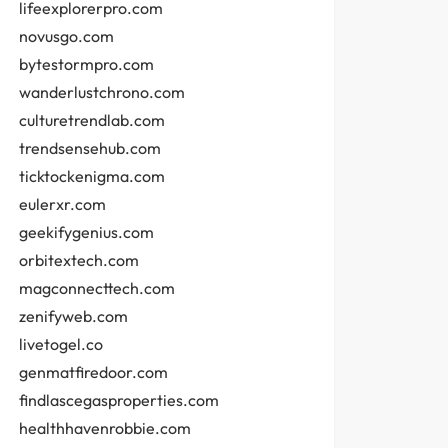
lifeexplorerpro.com
novusgo.com
bytestormpro.com
wanderlustchrono.com
culturetrendlab.com
trendsensehub.com
ticktockenigma.com
eulerxr.com
geekifygenius.com
orbitextech.com
magconnecttech.com
zenifyweb.com
livetogel.co
genmatfiredoor.com
findlascegasproperties.com
healthhavenrobbie.com