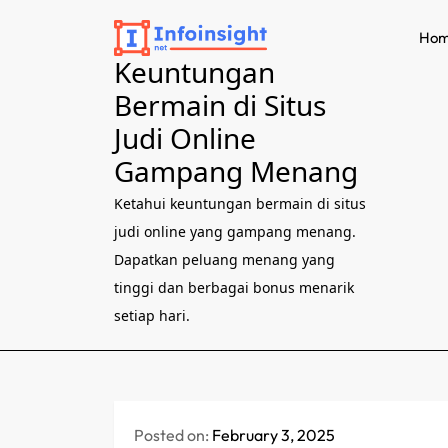
Skip
Ho
to
Keuntungan
content
Bermain di Situs
Judi Online
Gampang Menang
Ketahui keuntungan bermain di situs
judi online yang gampang menang.
Dapatkan peluang menang yang
tinggi dan berbagai bonus menarik
setiap hari.
Posted on:
February 3, 2025