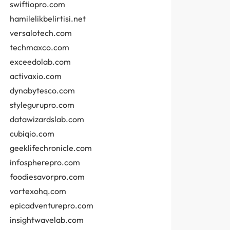
swiftiopro.com
hamilelikbelirtisi.net
versalotech.com
techmaxco.com
exceedolab.com
activaxio.com
dynabytesco.com
stylegurupro.com
datawizardslab.com
cubiqio.com
geeklifechronicle.com
infospherepro.com
foodiesavorpro.com
vortexohq.com
epicadventurepro.com
insightwavelab.com