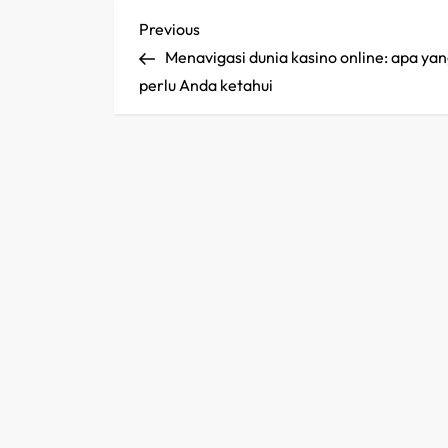
P
Previous
Previous
Post
Menavigasi dunia kasino online: apa ya
o
perlu Anda ketahui
s
t
n
a
v
i
g
a