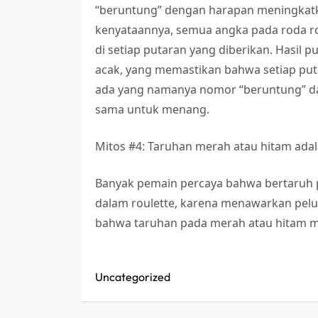
“beruntung” dengan harapan meningkat
kenyataannya, semua angka pada roda r
di setiap putaran yang diberikan. Hasil p
acak, yang memastikan bahwa setiap put
ada yang namanya nomor “beruntung” dal
sama untuk menang.
Mitos #4: Taruhan merah atau hitam adal
Banyak pemain percaya bahwa bertaruh 
dalam roulette, karena menawarkan pel
bahwa taruhan pada merah atau hitam memi
Uncategorized