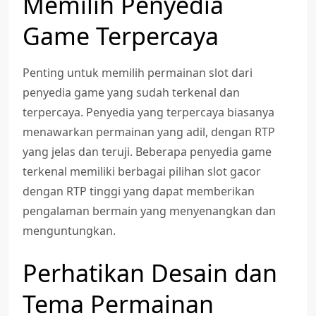
Memilih Penyedia
Game Terpercaya
Penting untuk memilih permainan slot dari
penyedia game yang sudah terkenal dan
terpercaya. Penyedia yang terpercaya biasanya
menawarkan permainan yang adil, dengan RTP
yang jelas dan teruji. Beberapa penyedia game
terkenal memiliki berbagai pilihan slot gacor
dengan RTP tinggi yang dapat memberikan
pengalaman bermain yang menyenangkan dan
menguntungkan.
Perhatikan Desain dan
Tema Permainan