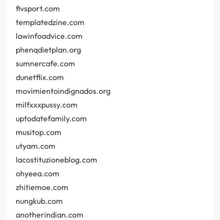
fivsport.com
templatedzine.com
lawinfoadvice.com
phenqdietplan.org
sumnercafe.com
dunetflix.com
movimientoindignados.org
milfxxxpussy.com
uptodatefamily.com
musitop.com
utyam.com
lacostituzioneblog.com
ohyeea.com
zhitiemoe.com
nungkub.com
anotherindian.com