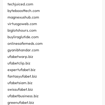
techjuiced.com
byteboosttech.com
magnexushub.com
virtuogoweb.com
biglotshours.com
buyliraglutide.com
onlinesafemeds.com
gyanibhandar.com
ufabetwarp.biz
ufabetclip.biz
expertufabet.biz
fantasyufabet.biz
ufabetsiam.biz
swissufabet.biz
ufabetbusiness.biz
greenufabet.biz