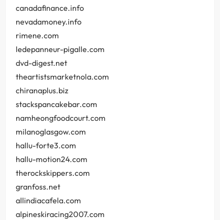
canadafinance.info
nevadamoney.info
rimene.com
ledepanneur-pigalle.com
dvd-digest.net
theartistsmarketnola.com
chiranaplus.biz
stackspancakebar.com
namheongfoodcourt.com
milanoglasgow.com
hallu-forte3.com
hallu-motion24.com
therockskippers.com
granfoss.net
allindiacafela.com
alpineskiracing2007.com