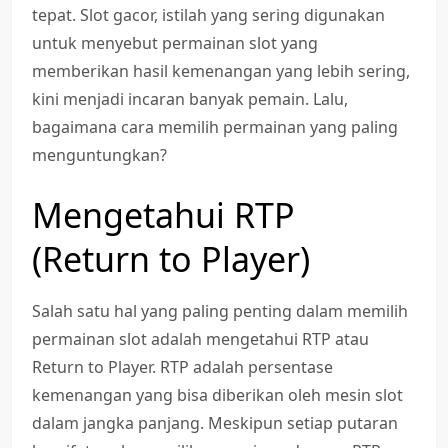
tepat. Slot gacor, istilah yang sering digunakan
untuk menyebut permainan slot yang
memberikan hasil kemenangan yang lebih sering,
kini menjadi incaran banyak pemain. Lalu,
bagaimana cara memilih permainan yang paling
menguntungkan?
Mengetahui RTP
(Return to Player)
Salah satu hal yang paling penting dalam memilih
permainan slot adalah mengetahui RTP atau
Return to Player. RTP adalah persentase
kemenangan yang bisa diberikan oleh mesin slot
dalam jangka panjang. Meskipun setiap putaran