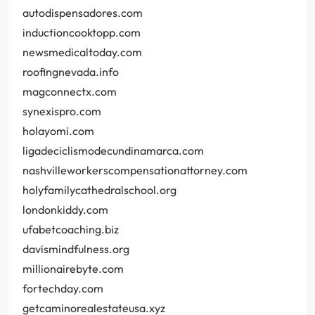
autodispensadores.com
inductioncooktopp.com
newsmedicaltoday.com
roofingnevada.info
magconnectx.com
synexispro.com
holayomi.com
ligadeciclismodecundinamarca.com
nashvilleworkerscompensationattorney.com
holyfamilycathedralschool.org
londonkiddy.com
ufabetcoaching.biz
davismindfulness.org
millionairebyte.com
fortechday.com
getcaminorealestateusa.xyz