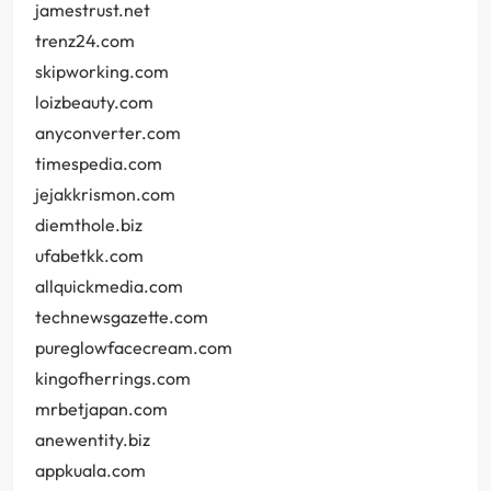
jamestrust.net
trenz24.com
skipworking.com
loizbeauty.com
anyconverter.com
timespedia.com
jejakkrismon.com
diemthole.biz
ufabetkk.com
allquickmedia.com
technewsgazette.com
pureglowfacecream.com
kingofherrings.com
mrbetjapan.com
anewentity.biz
appkuala.com