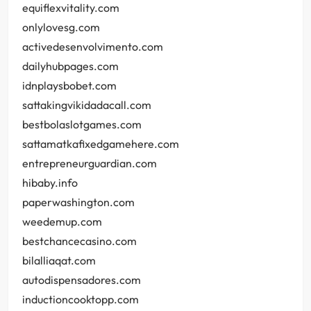
equiflexvitality.com
onlylovesg.com
activedesenvolvimento.com
dailyhubpages.com
idnplaysbobet.com
sattakingvikidadacall.com
bestbolaslotgames.com
sattamatkafixedgamehere.com
entrepreneurguardian.com
hibaby.info
paperwashington.com
weedemup.com
bestchancecasino.com
bilalliaqat.com
autodispensadores.com
inductioncooktopp.com