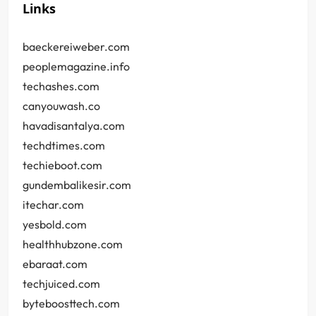
Links
baeckereiweber.com
peoplemagazine.info
techashes.com
canyouwash.co
havadisantalya.com
techdtimes.com
techieboot.com
gundembalikesir.com
itechar.com
yesbold.com
healthhubzone.com
ebaraat.com
techjuiced.com
byteboosttech.com