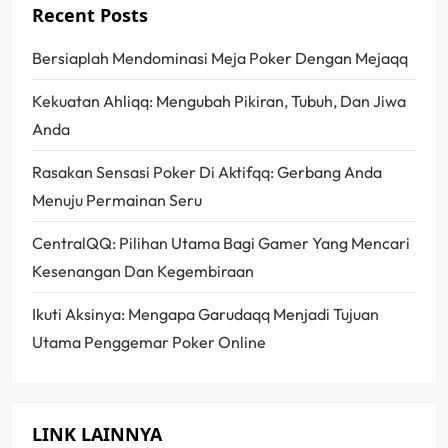
n
Recent Posts
a
Bersiaplah Mendominasi Meja Poker Dengan Mejaqq
v
Kekuatan Ahliqq: Mengubah Pikiran, Tubuh, Dan Jiwa
i
Anda
g
Rasakan Sensasi Poker Di Aktifqq: Gerbang Anda
Menuju Permainan Seru
a
CentralQQ: Pilihan Utama Bagi Gamer Yang Mencari
t
Kesenangan Dan Kegembiraan
i
Ikuti Aksinya: Mengapa Garudaqq Menjadi Tujuan
Utama Penggemar Poker Online
o
n
LINK LAINNYA