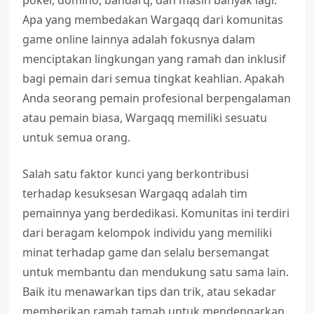
Apa yang membedakan Wargaqq dari komunitas
game online lainnya adalah fokusnya dalam
menciptakan lingkungan yang ramah dan inklusif
bagi pemain dari semua tingkat keahlian. Apakah
Anda seorang pemain profesional berpengalaman
atau pemain biasa, Wargaqq memiliki sesuatu
untuk semua orang.
Salah satu faktor kunci yang berkontribusi
terhadap kesuksesan Wargaqq adalah tim
pemainnya yang berdedikasi. Komunitas ini terdiri
dari beragam kelompok individu yang memiliki
minat terhadap game dan selalu bersemangat
untuk membantu dan mendukung satu sama lain.
Baik itu menawarkan tips dan trik, atau sekadar
memberikan ramah tamah untuk mendengarkan,