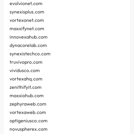
evolvionet.com
synexisplus.com
vortexonet.com
maxxifynet.com
innovexahub.com
dynacorelab.com
synexistechco.com
truvivopro.com
vividusco.com
vortexahq.com
zenithifyit.com
maxxiohub.com
zephyraweb.com
vortexaweb.com
optigeniusco.com
novuspherex.com