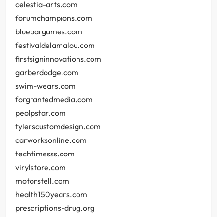
celestia-arts.com
forumchampions.com
bluebargames.com
festivaldelamalou.com
firstsigninnovations.com
garberdodge.com
swim-wears.com
forgrantedmedia.com
peolpstar.com
tylerscustomdesign.com
carworksonline.com
techtimesss.com
virylstore.com
motorstell.com
health150years.com
prescriptions-drug.org