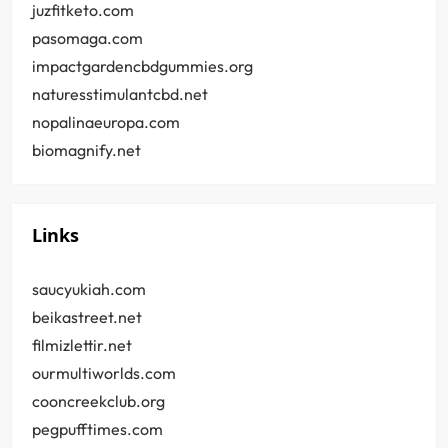
juzfitketo.com
pasomaga.com
impactgardencbdgummies.org
naturesstimulantcbd.net
nopalinaeuropa.com
biomagnify.net
Links
saucyukiah.com
beikastreet.net
filmizlettir.net
ourmultiworlds.com
cooncreekclub.org
pegpufftimes.com