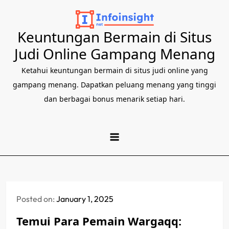
Skip
to
Keuntungan Bermain di Situs
content
Judi Online Gampang Menang
Ketahui keuntungan bermain di situs judi online yang
gampang menang. Dapatkan peluang menang yang tinggi
dan berbagai bonus menarik setiap hari.
Posted on:
January 1, 2025
Temui Para Pemain Wargaqq: