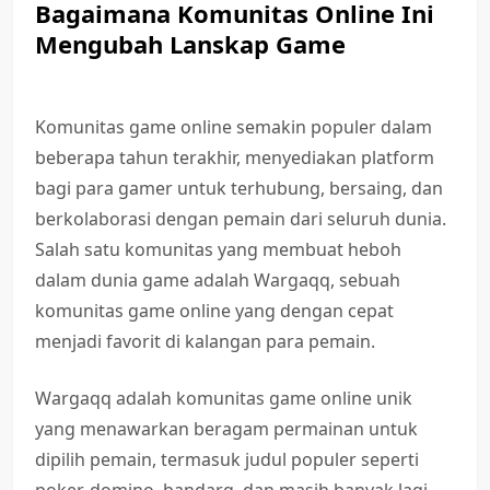
Bagaimana Komunitas Online Ini
Mengubah Lanskap Game
Komunitas game online semakin populer dalam
beberapa tahun terakhir, menyediakan platform
bagi para gamer untuk terhubung, bersaing, dan
berkolaborasi dengan pemain dari seluruh dunia.
Salah satu komunitas yang membuat heboh
dalam dunia game adalah Wargaqq, sebuah
komunitas game online yang dengan cepat
menjadi favorit di kalangan para pemain.
Wargaqq adalah komunitas game online unik
yang menawarkan beragam permainan untuk
dipilih pemain, termasuk judul populer seperti
poker, domino, bandarq, dan masih banyak lagi.