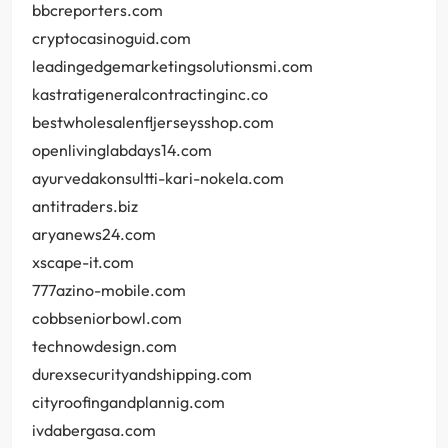
bbcreporters.com
cryptocasinoguid.com
leadingedgemarketingsolutionsmi.com
kastratigeneralcontractinginc.co
bestwholesalenfljerseysshop.com
openlivinglabdays14.com
ayurvedakonsultti-kari-nokela.com
antitraders.biz
aryanews24.com
xscape-it.com
777azino-mobile.com
cobbseniorbowl.com
technowdesign.com
durexsecurityandshipping.com
cityroofingandplannig.com
ivdabergasa.com