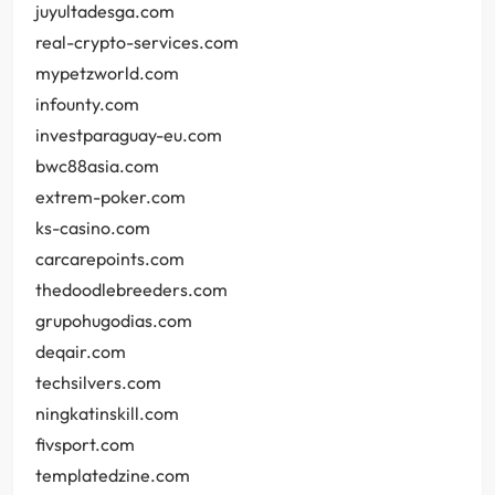
juyultadesga.com
real-crypto-services.com
mypetzworld.com
infounty.com
investparaguay-eu.com
bwc88asia.com
extrem-poker.com
ks-casino.com
carcarepoints.com
thedoodlebreeders.com
grupohugodias.com
deqair.com
techsilvers.com
ningkatinskill.com
fivsport.com
templatedzine.com