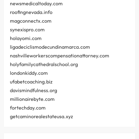
newsmedicaltoday.com
roofingnevada.info
magconnectx.com
synexispro.com
holayomi.com
ligadeciclismodecundinamarca.com
nashvilleworkerscompensationattorney.com
holyfamilycathedralschool.org
londonkiddy.com
ufabetcoaching.biz
davismindfulness.org
millionairebyte.com
fortechday.com
getcaminorealestateusa.xyz