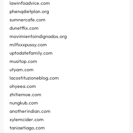
lawinfoadvice.com
phenqdietplan.org
sumnercafe.com
dunetflix.com
movimientoindignados.org
milfxxxpussy.com
uptodatefamily.com
musitop.com
utyam.com
lacostituzioneblog.com
ohyeea.com
zhitiemoe.com
nungkub.com
anotherindian.com
xylemcider.com
taniaetiago.com