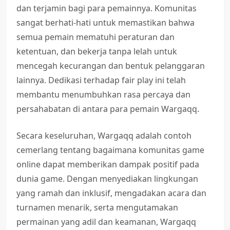
dan terjamin bagi para pemainnya. Komunitas
sangat berhati-hati untuk memastikan bahwa
semua pemain mematuhi peraturan dan
ketentuan, dan bekerja tanpa lelah untuk
mencegah kecurangan dan bentuk pelanggaran
lainnya. Dedikasi terhadap fair play ini telah
membantu menumbuhkan rasa percaya dan
persahabatan di antara para pemain Wargaqq.
Secara keseluruhan, Wargaqq adalah contoh
cemerlang tentang bagaimana komunitas game
online dapat memberikan dampak positif pada
dunia game. Dengan menyediakan lingkungan
yang ramah dan inklusif, mengadakan acara dan
turnamen menarik, serta mengutamakan
permainan yang adil dan keamanan, Wargaqq