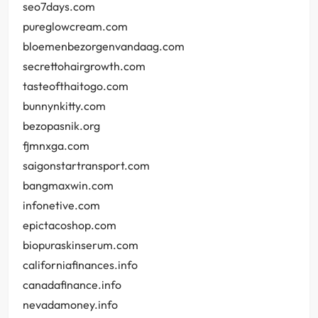
seo7days.com
pureglowcream.com
bloemenbezorgenvandaag.com
secrettohairgrowth.com
tasteofthaitogo.com
bunnynkitty.com
bezopasnik.org
fjmnxga.com
saigonstartransport.com
bangmaxwin.com
infonetive.com
epictacoshop.com
biopuraskinserum.com
californiafinances.info
canadafinance.info
nevadamoney.info