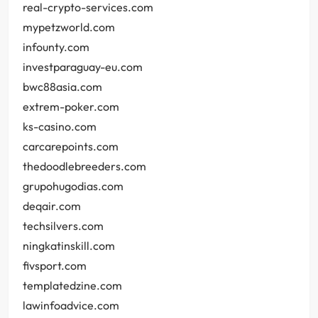
real-crypto-services.com
mypetzworld.com
infounty.com
investparaguay-eu.com
bwc88asia.com
extrem-poker.com
ks-casino.com
carcarepoints.com
thedoodlebreeders.com
grupohugodias.com
deqair.com
techsilvers.com
ningkatinskill.com
fivsport.com
templatedzine.com
lawinfoadvice.com