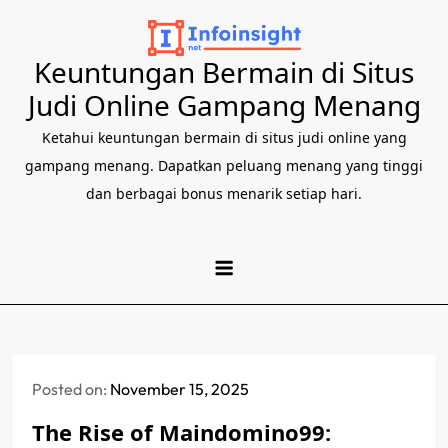
Skip
to
Keuntungan Bermain di Situs
content
Judi Online Gampang Menang
Ketahui keuntungan bermain di situs judi online yang
gampang menang. Dapatkan peluang menang yang tinggi
dan berbagai bonus menarik setiap hari.
Posted on:
November 15, 2025
The Rise of Maindomino99: