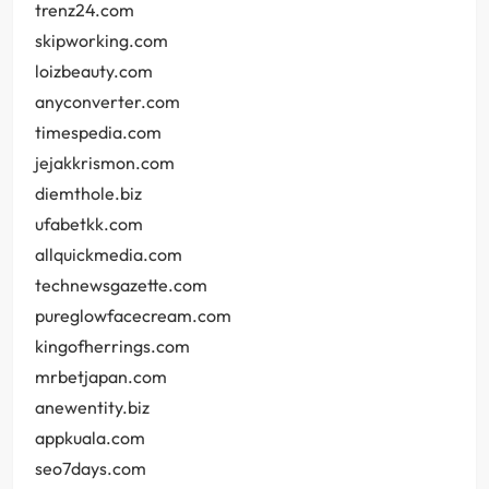
trenz24.com
skipworking.com
loizbeauty.com
anyconverter.com
timespedia.com
jejakkrismon.com
diemthole.biz
ufabetkk.com
allquickmedia.com
technewsgazette.com
pureglowfacecream.com
kingofherrings.com
mrbetjapan.com
anewentity.biz
appkuala.com
seo7days.com