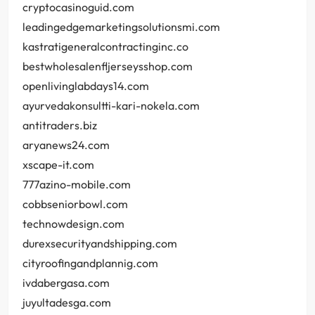
cryptocasinoguid.com
leadingedgemarketingsolutionsmi.com
kastratigeneralcontractinginc.co
bestwholesalenfljerseysshop.com
openlivinglabdays14.com
ayurvedakonsultti-kari-nokela.com
antitraders.biz
aryanews24.com
xscape-it.com
777azino-mobile.com
cobbseniorbowl.com
technowdesign.com
durexsecurityandshipping.com
cityroofingandplannig.com
ivdabergasa.com
juyultadesga.com