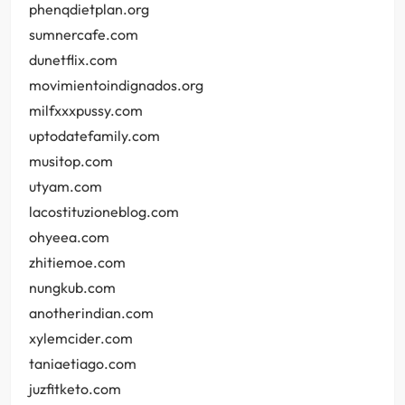
phenqdietplan.org
sumnercafe.com
dunetflix.com
movimientoindignados.org
milfxxxpussy.com
uptodatefamily.com
musitop.com
utyam.com
lacostituzioneblog.com
ohyeea.com
zhitiemoe.com
nungkub.com
anotherindian.com
xylemcider.com
taniaetiago.com
juzfitketo.com