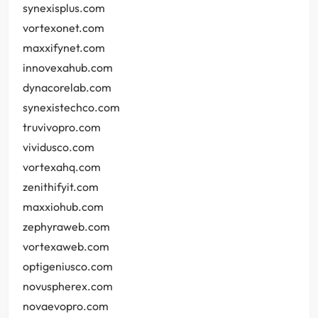
synexisplus.com
vortexonet.com
maxxifynet.com
innovexahub.com
dynacorelab.com
synexistechco.com
truvivopro.com
vividusco.com
vortexahq.com
zenithifyit.com
maxxiohub.com
zephyraweb.com
vortexaweb.com
optigeniusco.com
novuspherex.com
novaevopro.com