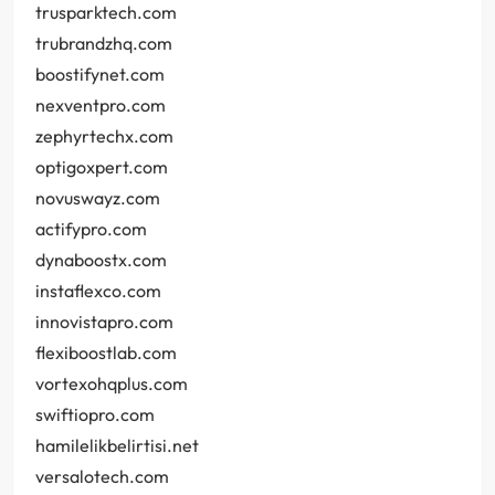
trusparktech.com
trubrandzhq.com
boostifynet.com
nexventpro.com
zephyrtechx.com
optigoxpert.com
novuswayz.com
actifypro.com
dynaboostx.com
instaflexco.com
innovistapro.com
flexiboostlab.com
vortexohqplus.com
swiftiopro.com
hamilelikbelirtisi.net
versalotech.com