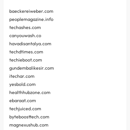
baeckereiweber.com
peoplemagazine.info
techashes.com
canyouwash.co
havadisantalya.com
techdtimes.com
techieboot.com
gundembalikesir.com
itechar.com
yesbold.com
healthhubzone.com
ebaraat.com
techjuiced.com
byteboosttech.com
magnexushub.com