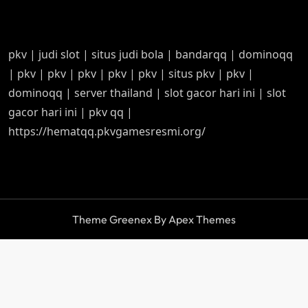
pkv
|
judi slot
|
situs judi bola
|
bandarqq
|
dominoqq
|
pkv
|
pkv
|
pkv
|
pkv
|
pkv
|
situs pkv
|
pkv
|
dominoqq
|
server thailand
|
slot gacor hari ini
|
slot
gacor hari ini
|
pkv qq
|
https://hematqq.pkvgamesresmi.org/
Theme Greenex By Apex Themes