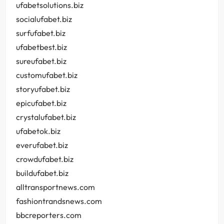
ufabetsolutions.biz
socialufabet.biz
surfufabet.biz
ufabetbest.biz
sureufabet.biz
customufabet.biz
storyufabet.biz
epicufabet.biz
crystalufabet.biz
ufabetok.biz
everufabet.biz
crowdufabet.biz
buildufabet.biz
alltransportnews.com
fashiontrandsnews.com
bbcreporters.com