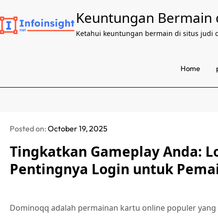
Skip
Keuntungan Bermain d
to
content
Ketahui keuntungan bermain di situs judi
Home
Posted on:
October 19, 2025
Tingkatkan Gameplay Anda: 
Pentingnya Login untuk Pema
Dominoqq adalah permainan kartu online populer yang