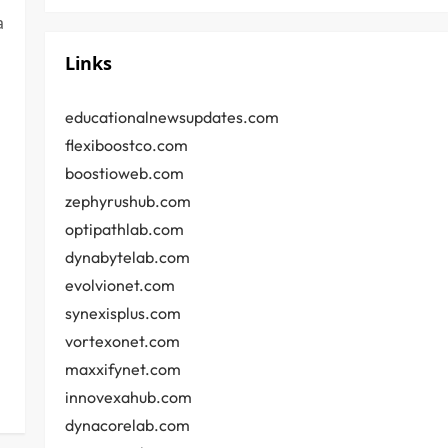
a
Links
educationalnewsupdates.com
flexiboostco.com
boostioweb.com
zephyrushub.com
optipathlab.com
dynabytelab.com
evolvionet.com
synexisplus.com
vortexonet.com
maxxifynet.com
innovexahub.com
dynacorelab.com