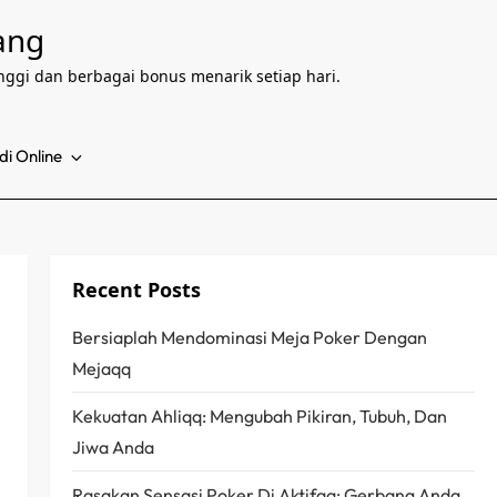
ang
ggi dan berbagai bonus menarik setiap hari.
di Online
Recent Posts
Bersiaplah Mendominasi Meja Poker Dengan
Mejaqq
Kekuatan Ahliqq: Mengubah Pikiran, Tubuh, Dan
Jiwa Anda
Rasakan Sensasi Poker Di Aktifqq: Gerbang Anda