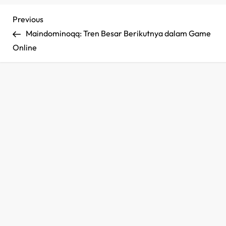
P
Previous
Previous
Post
Maindominoqq: Tren Besar Berikutnya dalam Game
o
Online
s
t
n
a
v
i
g
a