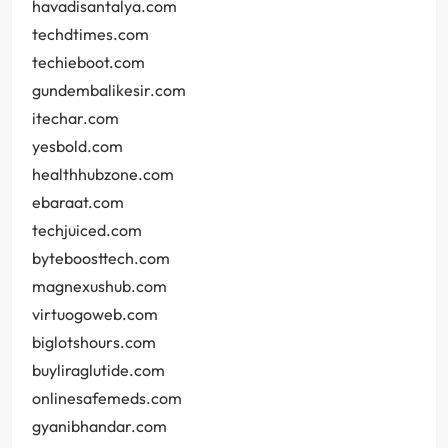
havadisantalya.com
techdtimes.com
techieboot.com
gundembalikesir.com
itechar.com
yesbold.com
healthhubzone.com
ebaraat.com
techjuiced.com
byteboosttech.com
magnexushub.com
virtuogoweb.com
biglotshours.com
buyliraglutide.com
onlinesafemeds.com
gyanibhandar.com