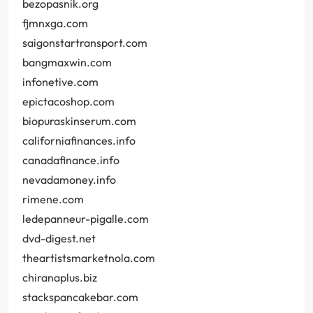
bezopasnik.org
fjmnxga.com
saigonstartransport.com
bangmaxwin.com
infonetive.com
epictacoshop.com
biopuraskinserum.com
californiafinances.info
canadafinance.info
nevadamoney.info
rimene.com
ledepanneur-pigalle.com
dvd-digest.net
theartistsmarketnola.com
chiranaplus.biz
stackspancakebar.com