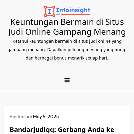
Skip
to
Keuntungan Bermain di Situs
content
Judi Online Gampang Menang
Ketahui keuntungan bermain di situs judi online yang
gampang menang. Dapatkan peluang menang yang tinggi
dan berbagai bonus menarik setiap hari.
Posted on:
May 5, 2025
Bandarjudiqq: Gerbang Anda ke