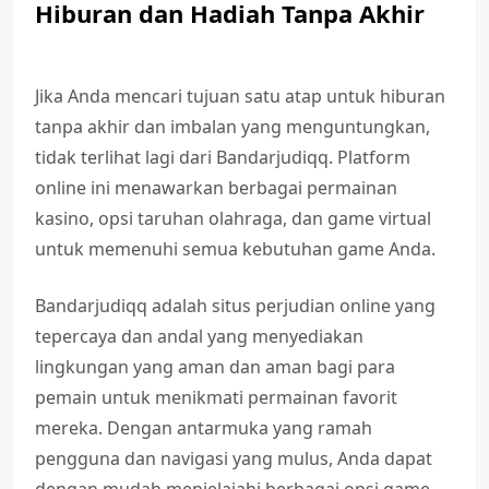
Hiburan dan Hadiah Tanpa Akhir
Jika Anda mencari tujuan satu atap untuk hiburan
tanpa akhir dan imbalan yang menguntungkan,
tidak terlihat lagi dari Bandarjudiqq. Platform
online ini menawarkan berbagai permainan
kasino, opsi taruhan olahraga, dan game virtual
untuk memenuhi semua kebutuhan game Anda.
Bandarjudiqq adalah situs perjudian online yang
tepercaya dan andal yang menyediakan
lingkungan yang aman dan aman bagi para
pemain untuk menikmati permainan favorit
mereka. Dengan antarmuka yang ramah
pengguna dan navigasi yang mulus, Anda dapat
dengan mudah menjelajahi berbagai opsi game