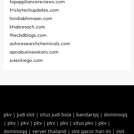
topappliancereviews.com
trickytechupdates.com
hindiabhimaan.com
khabresach.com
thecbdblogs.com
autoresearchchemicals.com
apnabusinesskaro.com
suleckiego.com
pkv
|
judi slot
|
situs judi bola
|
bandarqq
|
dominoqq
|
pkv
|
pkv
|
pkv
|
pkv
|
pkv
|
situs pkv
|
pkv
|
dominoqq
|
server thailand
|
slot gacor hari ini
|
slot