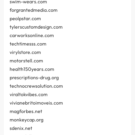
swim-wears.com
forgrantedmedia.com
peolpstar.com
tylerscustomdesign.com
carworksonline.com
techtimesss.com
virylstore.com
motorstell.com
health150years.com
prescriptions-drug.org
technocrewsolution.com
viraltokvibes.com
vivianebritoimoveis.com
magforbes.net
monkeycap.org
sdenix.net