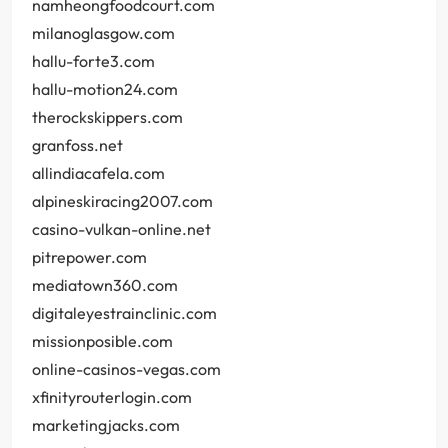
namheongfoodcourt.com
milanoglasgow.com
hallu-forte3.com
hallu-motion24.com
therockskippers.com
granfoss.net
allindiacafela.com
alpineskiracing2007.com
casino-vulkan-online.net
pitrepower.com
mediatown360.com
digitaleyestrainclinic.com
missionposible.com
online-casinos-vegas.com
xfinityrouterlogin.com
marketingjacks.com