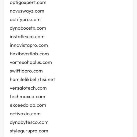
optigoxpert.com
novuswayz.com
actifypro.com
dynaboostx.com
instaflexco.com
innovistapro.com
flexiboostlab.com
vortexohqplus.com
swiftiopro.com
hamilelikbelirtisi.net
versalotech.com
techmaxco.com
exceedolab.com
activaxio.com
dynabytesco.com
stylegurupro.com