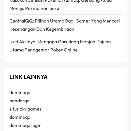
a
Menuju Permainan Seru
t
CentralQQ: Pilihan Utama Bagi Gamer Yang Mencari
Kesenangan Dan Kegembiraan
i
Ikuti Aksinya: Mengapa Garudaqq Menjadi Tujuan
o
Utama Penggemar Poker Online
n
LINK LAINNYA
dominoqq
bandarqq
situs pkv games
dominoqq
dominoqq login