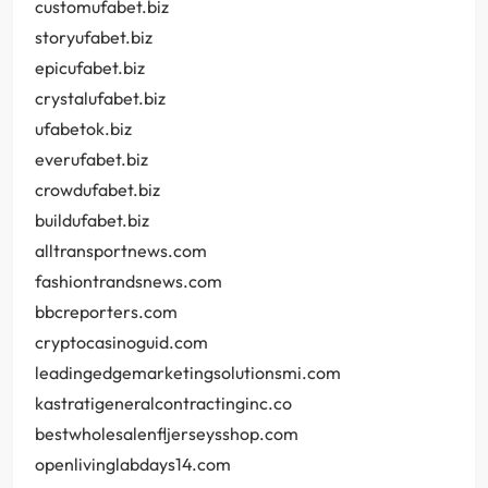
customufabet.biz
storyufabet.biz
epicufabet.biz
crystalufabet.biz
ufabetok.biz
everufabet.biz
crowdufabet.biz
buildufabet.biz
alltransportnews.com
fashiontrandsnews.com
bbcreporters.com
cryptocasinoguid.com
leadingedgemarketingsolutionsmi.com
kastratigeneralcontractinginc.co
bestwholesalenfljerseysshop.com
openlivinglabdays14.com