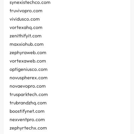
synexistechco.com
truvivopro.com
vividusco.com
vortexahq.com
zenithifyit.com
maxxiohub.com
zephyraweb.com
vortexaweb.com
optigeniusco.com
novuspherex.com
novaevopro.com
trusparktech.com
trubrandzhq.com
boostifynet.com
nexventpro.com
zephyrtechx.com