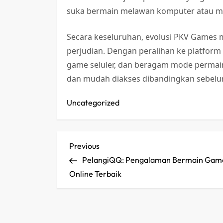
suka bermain melawan komputer atau m
Secara keseluruhan, evolusi PKV Games 
perjudian. Dengan peralihan ke platform
game seluler, dan beragam mode permai
dan mudah diakses dibandingkan sebelum
Uncategorized
P
Previous
Previous
Post
PelangiQQ: Pengalaman Bermain Gam
o
Online Terbaik
s
t