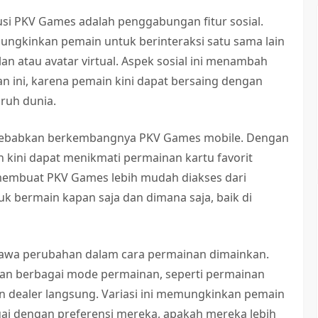
si PKV Games adalah penggabungan fitur sosial.
ngkinkan pemain untuk berinteraksi satu sama lain
lan atau avatar virtual. Aspek sosial ini menambah
 ini, karena pemain kini dapat bersaing dengan
ruh dunia.
enyebabkan berkembangnya PKV Games mobile. Dengan
 kini dapat menikmati permainan kartu favorit
membuat PKV Games lebih mudah diakses dari
bermain kapan saja dan dimana saja, baik di
bawa perubahan dalam cara permainan dimainkan.
an berbagai mode permainan, seperti permainan
n dealer langsung. Variasi ini memungkinkan pemain
uai dengan preferensi mereka, apakah mereka lebih