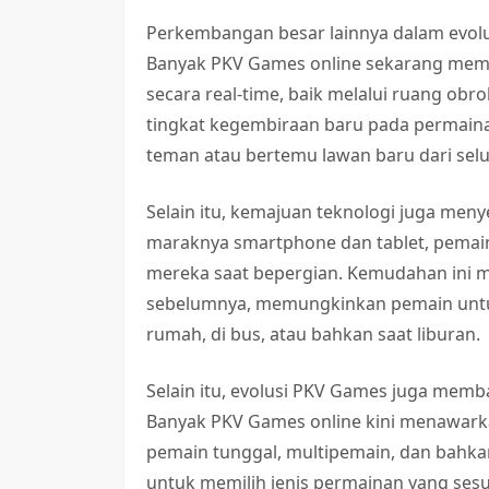
Perkembangan besar lainnya dalam evolu
Banyak PKV Games online sekarang memu
secara real-time, baik melalui ruang obro
tingkat kegembiraan baru pada permainan
teman atau bertemu lawan baru dari selu
Selain itu, kemajuan teknologi juga m
maraknya smartphone dan tablet, pemain
mereka saat bepergian. Kemudahan ini 
sebelumnya, memungkinkan pemain untuk 
rumah, di bus, atau bahkan saat liburan.
Selain itu, evolusi PKV Games juga mem
Banyak PKV Games online kini menawark
pemain tunggal, multipemain, dan bahka
untuk memilih jenis permainan yang ses