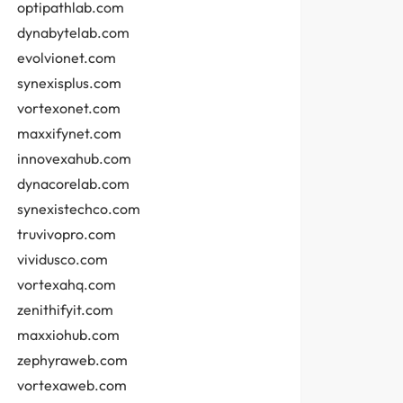
optipathlab.com
dynabytelab.com
evolvionet.com
synexisplus.com
vortexonet.com
maxxifynet.com
innovexahub.com
dynacorelab.com
synexistechco.com
truvivopro.com
vividusco.com
vortexahq.com
zenithifyit.com
maxxiohub.com
zephyraweb.com
vortexaweb.com