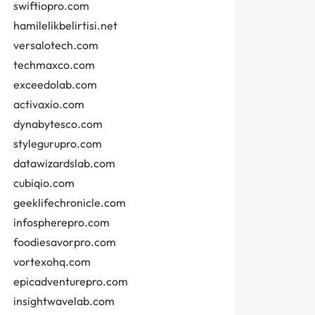
swiftiopro.com
hamilelikbelirtisi.net
versalotech.com
techmaxco.com
exceedolab.com
activaxio.com
dynabytesco.com
stylegurupro.com
datawizardslab.com
cubiqio.com
geeklifechronicle.com
infospherepro.com
foodiesavorpro.com
vortexohq.com
epicadventurepro.com
insightwavelab.com