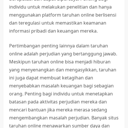
individu untuk melakukan penelitian dan hanya
menggunakan platform taruhan online berlisensi
dan teregulasi untuk memastikan keamanan
informasi pribadi dan keuangan mereka.
Pertimbangan penting lainnya dalam taruhan
online adalah perjudian yang bertanggung jawab.
Meskipun taruhan online bisa menjadi hiburan
yang menyenangkan dan mengasyikkan, taruhan
ini juga dapat membuat ketagihan dan
menyebabkan masalah keuangan bagi sebagian
orang. Penting bagi individu untuk menetapkan
batasan pada aktivitas perjudian mereka dan
mencari bantuan jika mereka merasa sedang
mengembangkan masalah perjudian. Banyak situs
taruhan online menawarkan sumber daya dan