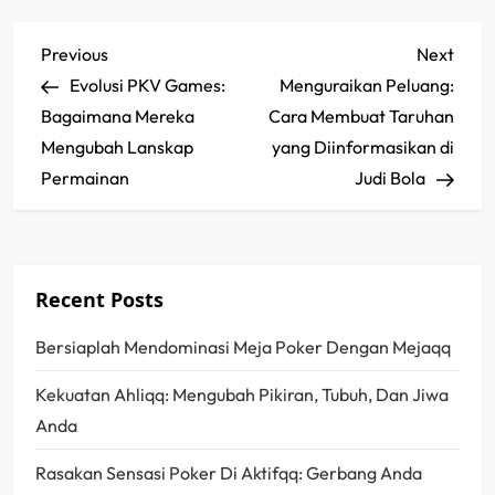
P
Previous
Next
Previous
Next
Post
Post
Evolusi PKV Games:
Menguraikan Peluang:
o
Bagaimana Mereka
Cara Membuat Taruhan
s
Mengubah Lanskap
yang Diinformasikan di
Permainan
Judi Bola
t
n
a
Recent Posts
v
Bersiaplah Mendominasi Meja Poker Dengan Mejaqq
i
Kekuatan Ahliqq: Mengubah Pikiran, Tubuh, Dan Jiwa
Anda
g
Rasakan Sensasi Poker Di Aktifqq: Gerbang Anda