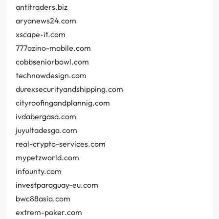
antitraders.biz
aryanews24.com
xscape-it.com
777azino-mobile.com
cobbseniorbowl.com
technowdesign.com
durexsecurityandshipping.com
cityroofingandplannig.com
ivdabergasa.com
juyultadesga.com
real-crypto-services.com
mypetzworld.com
infounty.com
investparaguay-eu.com
bwc88asia.com
extrem-poker.com