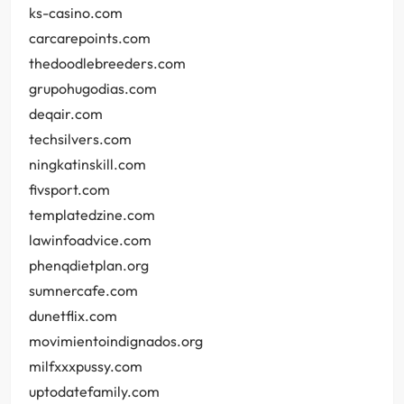
ks-casino.com
carcarepoints.com
thedoodlebreeders.com
grupohugodias.com
deqair.com
techsilvers.com
ningkatinskill.com
fivsport.com
templatedzine.com
lawinfoadvice.com
phenqdietplan.org
sumnercafe.com
dunetflix.com
movimientoindignados.org
milfxxxpussy.com
uptodatefamily.com