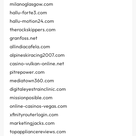
milanoglasgow.com
hallu-forte3.com
hallu-motion24.com
therockskippers.com
granfoss.net
allindiacafela.com
alpineskiracing2007.com
casino-vulkan-online.net
pitrepower.com
mediatown360.com
digitaleyestrainclinic.com
missionposible.com
online-casinos-vegas.com
xfinityrouterlogin.com
marketingjacks.com
topappliancereviews.com