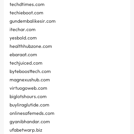
techdtimes.com
techieboot.com
gundembalikesir.com
itechar.com
yesbold.com
healthhubzone.com
ebaraat.com
techjuiced.com
byteboosttech.com
magnexushub.com
virtuogoweb.com
biglotshours.com
buyliraglutide.com
onlinesafemeds.com
gyanibhandar.com
ufabetwarp.biz