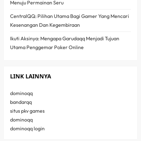
a
Menuju Permainan Seru
t
CentralQQ: Pilihan Utama Bagi Gamer Yang Mencari
Kesenangan Dan Kegembiraan
i
Ikuti Aksinya: Mengapa Garudaqq Menjadi Tujuan
o
Utama Penggemar Poker Online
n
LINK LAINNYA
dominoqq
bandarqq
situs pkv games
dominoqq
dominoqq login