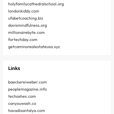
holyfamilycathedralschool.org
londonkiddy.com
ufabetcoaching.biz
davismindfulness.org
millionairebyte.com
fortechday.com
getcaminorealestateusa.xyz
Links
baeckereiweber.com
peoplemagazine.info
techashes.com
canyouwash.co
havadisantalya.com