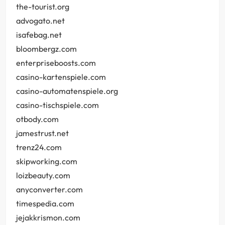
the-tourist.org
advogato.net
isafebag.net
bloombergz.com
enterpriseboosts.com
casino-kartenspiele.com
casino-automatenspiele.org
casino-tischspiele.com
otbody.com
jamestrust.net
trenz24.com
skipworking.com
loizbeauty.com
anyconverter.com
timespedia.com
jejakkrismon.com