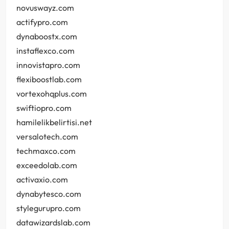
novuswayz.com
actifypro.com
dynaboostx.com
instaflexco.com
innovistapro.com
flexiboostlab.com
vortexohqplus.com
swiftiopro.com
hamilelikbelirtisi.net
versalotech.com
techmaxco.com
exceedolab.com
activaxio.com
dynabytesco.com
stylegurupro.com
datawizardslab.com