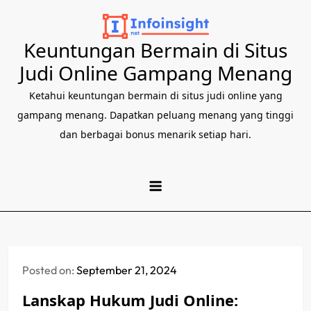
Skip
to
Keuntungan Bermain di Situs
content
Judi Online Gampang Menang
Ketahui keuntungan bermain di situs judi online yang
gampang menang. Dapatkan peluang menang yang tinggi
dan berbagai bonus menarik setiap hari.
Posted on:
September 21, 2024
Lanskap Hukum Judi Online: