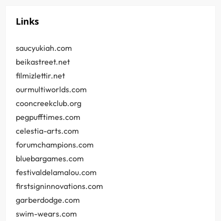
Links
saucyukiah.com
beikastreet.net
filmizlettir.net
ourmultiworlds.com
cooncreekclub.org
pegpufftimes.com
celestia-arts.com
forumchampions.com
bluebargames.com
festivaldelamalou.com
firstsigninnovations.com
garberdodge.com
swim-wears.com