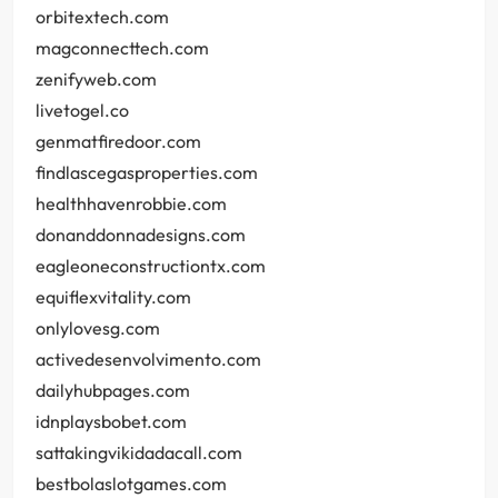
orbitextech.com
magconnecttech.com
zenifyweb.com
livetogel.co
genmatfiredoor.com
findlascegasproperties.com
healthhavenrobbie.com
donanddonnadesigns.com
eagleoneconstructiontx.com
equiflexvitality.com
onlylovesg.com
activedesenvolvimento.com
dailyhubpages.com
idnplaysbobet.com
sattakingvikidadacall.com
bestbolaslotgames.com